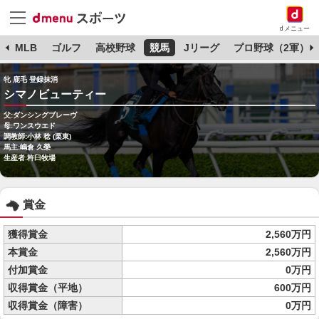
dメニュー
球
MLB
ゴルフ
高校野球
競馬
Jリーグ
プロ野球（2軍）
牝 鹿毛 登録抹消
シマノビューティー
父:ダンシングブレーヴ
母:ワンスウエド
調教師:小林 稔 (栗東)
馬主:嶋倉 久榮
生産者:杵臼牧場
賞金
獲得賞金
2,560万円
本賞金
2,560万円
付加賞金
0万円
収得賞金（平地）
600万円
収得賞金（障害）
0万円