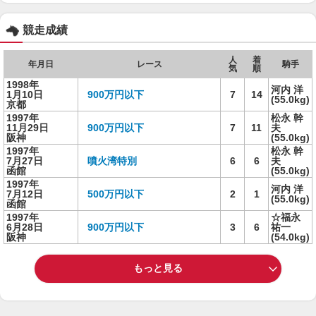
競走成績
人
着
年月日
レース
騎手
気
順
1998年
河内 洋
1月10日
900万円以下
7
14
(55.0kg)
京都
1997年
松永 幹
11月29日
900万円以下
7
11
夫
阪神
(55.0kg)
1997年
松永 幹
7月27日
噴火湾特別
6
6
夫
函館
(55.0kg)
1997年
河内 洋
7月12日
500万円以下
2
1
(55.0kg)
函館
1997年
☆福永
6月28日
900万円以下
3
6
祐一
阪神
(54.0kg)
もっと見る