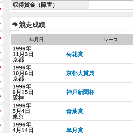
収得賞金（障害）
競走成績
年月日
レース
1996年
11月3日
菊花賞
京都
1996年
10月6日
京都大賞典
京都
1996年
9月15日
神戸新聞杯
阪神
1996年
5月4日
青葉賞
東京
1996年
4月14日
皐月賞