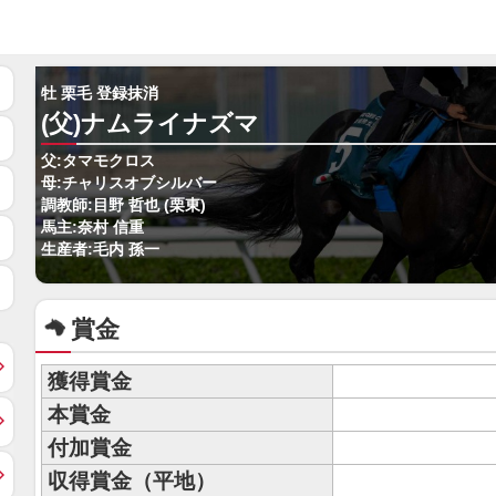
牡 栗毛 登録抹消
(父)ナムライナズマ
父:タマモクロス
母:チャリスオブシルバー
調教師:目野 哲也 (栗東)
馬主:奈村 信重
生産者:毛内 孫一
賞金
獲得賞金
本賞金
付加賞金
収得賞金（平地）