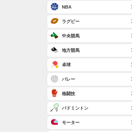
NBA
ラグビー
中央競馬
地方競馬
卓球
バレー
格闘技
バドミントン
モーター