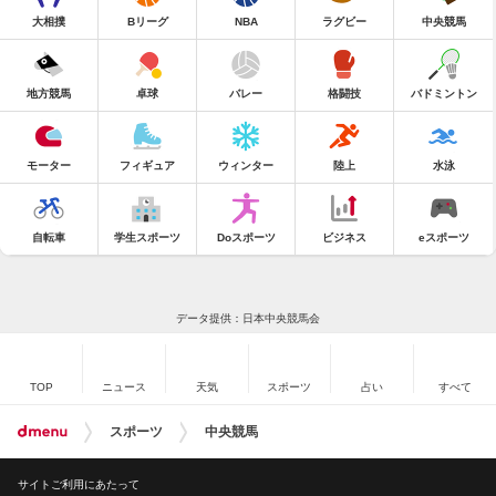
大相撲
Bリーグ
NBA
ラグビー
中央競馬
地方競馬
卓球
バレー
格闘技
バドミントン
モーター
フィギュア
ウィンター
陸上
水泳
自転車
学生スポーツ
Doスポーツ
ビジネス
eスポーツ
データ提供：日本中央競馬会
TOP
ニュース
天気
スポーツ
占い
すべて
スポーツ
中央競馬
サイトご利用にあたって