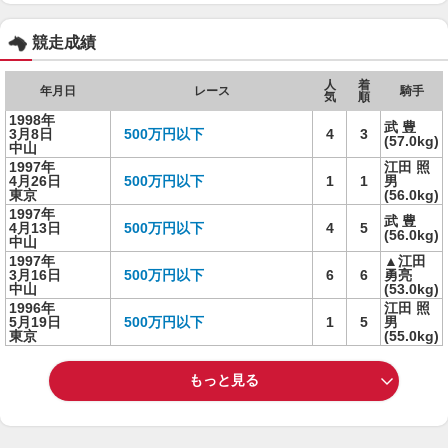
競走成績
人
着
年月日
レース
騎手
気
順
1998年
武 豊
3月8日
500万円以下
4
3
(57.0kg)
中山
1997年
江田 照
4月26日
500万円以下
1
1
男
東京
(56.0kg)
1997年
武 豊
4月13日
500万円以下
4
5
(56.0kg)
中山
1997年
▲江田
3月16日
500万円以下
6
6
勇亮
中山
(53.0kg)
1996年
江田 照
5月19日
500万円以下
1
5
男
東京
(55.0kg)
もっと見る