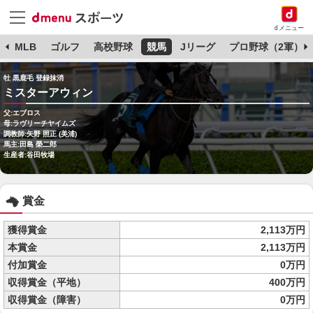
dメニュー
球
MLB
ゴルフ
高校野球
競馬
Jリーグ
プロ野球（2軍）
牡 黒鹿毛 登録抹消
ミスターアウィン
父:エブロス
母:ラヴリーチヤイムズ
調教師:矢野 照正 (美浦)
馬主:田島 榮二郎
生産者:谷田牧場
賞金
獲得賞金
2,113万円
本賞金
2,113万円
付加賞金
0万円
収得賞金（平地）
400万円
収得賞金（障害）
0万円