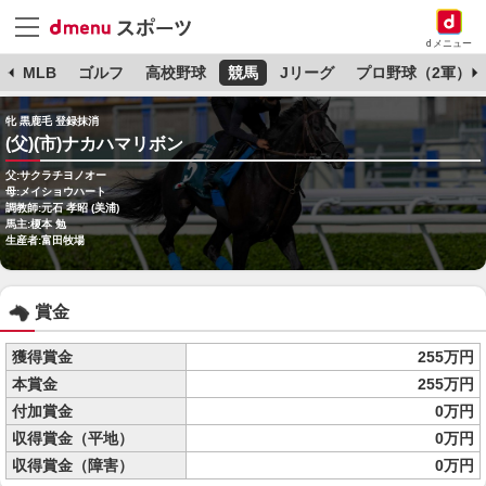
dメニュー
球
MLB
ゴルフ
高校野球
競馬
Jリーグ
プロ野球（2軍）
牝 黒鹿毛 登録抹消
(父)(市)ナカハマリボン
父:サクラチヨノオー
母:メイショウハート
調教師:元石 孝昭 (美浦)
馬主:榎本 勉
生産者:富田牧場
賞金
獲得賞金
255万円
本賞金
255万円
付加賞金
0万円
収得賞金（平地）
0万円
収得賞金（障害）
0万円