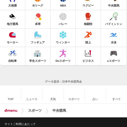
大相撲
Bリーグ
NBA
ラグビー
中央競馬
地方競馬
卓球
バレー
格闘技
バドミントン
モーター
フィギュア
ウィンター
陸上
水泳
自転車
学生スポーツ
Doスポーツ
ビジネス
eスポーツ
データ提供：日本中央競馬会
TOP
ニュース
天気
スポーツ
占い
すべて
スポーツ
中央競馬
サイトご利用にあたって