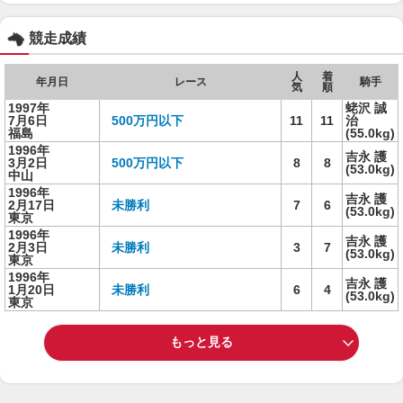
競走成績
人
着
年月日
レース
騎手
気
順
1997年
蛯沢 誠
7月6日
500万円以下
11
11
治
福島
(55.0kg)
1996年
吉永 護
3月2日
500万円以下
8
8
(53.0kg)
中山
1996年
吉永 護
2月17日
未勝利
7
6
(53.0kg)
東京
1996年
吉永 護
2月3日
未勝利
3
7
(53.0kg)
東京
1996年
吉永 護
1月20日
未勝利
6
4
(53.0kg)
東京
もっと見る