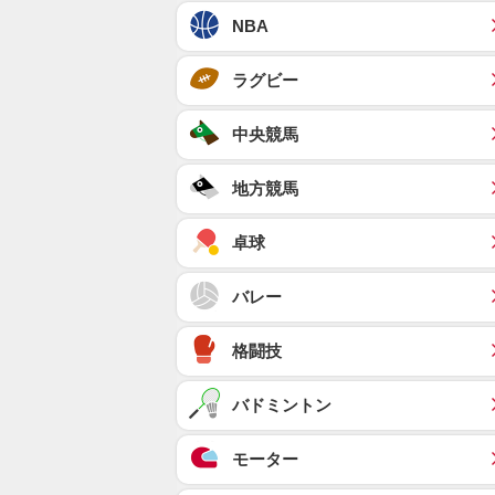
NBA
ラグビー
中央競馬
地方競馬
卓球
バレー
格闘技
バドミントン
モーター