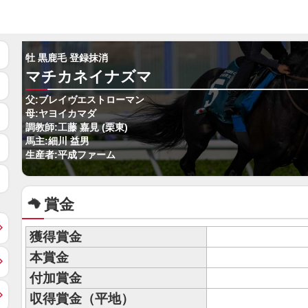
牡 黒鹿毛 登録抹消
マチカネイナズマ
父:ブレイヴエストローマン
母:ヤヨイカマダ
調教師:工藤 嘉見 (栗東)
馬主:細川 益男
生産者:平成ファーム
賞金
獲得賞金
本賞金
付加賞金
収得賞金（平地）