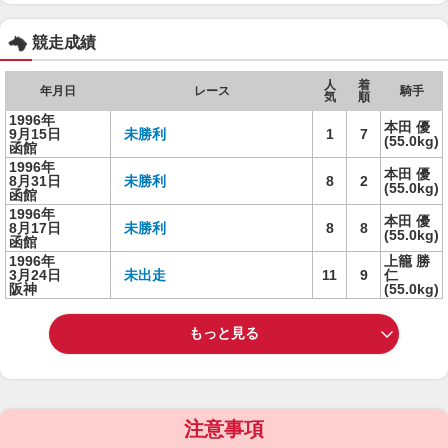
競走成績
人
着
年月日
レース
騎手
気
順
1996年
本田 優
9月15日
未勝利
1
7
(55.0kg)
函館
1996年
本田 優
8月31日
未勝利
8
2
(55.0kg)
函館
1996年
本田 優
8月17日
未勝利
8
8
(55.0kg)
函館
1996年
上籠 勝
3月24日
未出走
11
9
仁
阪神
(55.0kg)
もっと見る
注意事項