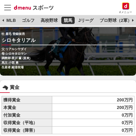
dメニュー
球
MLB
ゴルフ
高校野球
競馬
Jリーグ
プロ野球（2軍）
牡 鹿毛 登録抹消
シロキタリアル
父:リアルシヤダイ
母:シロキタロマン
調教師:星川 薫 (栗東)
馬主:小西 勇
生産者:細道牧場
賞金
獲得賞金
200万円
本賞金
200万円
付加賞金
0万円
収得賞金（平地）
0万円
収得賞金（障害）
0万円