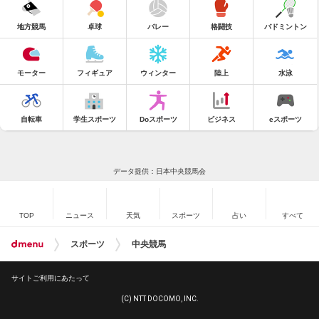
地方競馬
卓球
バレー
格闘技
バドミントン
モーター
フィギュア
ウィンター
陸上
水泳
自転車
学生スポーツ
Doスポーツ
ビジネス
eスポーツ
データ提供：日本中央競馬会
TOP
ニュース
天気
スポーツ
占い
すべて
スポーツ
中央競馬
サイトご利用にあたって
(C) NTT DOCOMO, INC.