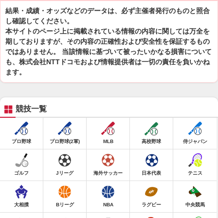
結果・成績・オッズなどのデータは、必ず主催者発行のものと照合
し確認してください。
本サイトのページ上に掲載されている情報の内容に関しては万全を
期しておりますが、その内容の正確性および安全性を保証するもの
ではありません。 当該情報に基づいて被ったいかなる損害について
も、株式会社NTTドコモおよび情報提供者は一切の責任を負いかね
ます。
競技一覧
プロ野球
プロ野球(2軍)
MLB
高校野球
侍ジャパン
ゴルフ
Jリーグ
海外サッカー
日本代表
テニス
大相撲
Bリーグ
NBA
ラグビー
中央競馬