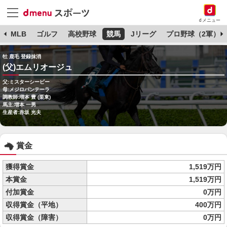
dメニュー
球
MLB
ゴルフ
高校野球
競馬
Jリーグ
プロ野球（2軍）
牡 鹿毛 登録抹消
(父)エムリオージュ
父:ミスターシービー
母:メジロパンテーラ
調教師:増本 豊 (栗東)
馬主:増本 一男
生産者:赤坂 光夫
賞金
獲得賞金
1,519万円
本賞金
1,519万円
付加賞金
0万円
収得賞金（平地）
400万円
収得賞金（障害）
0万円