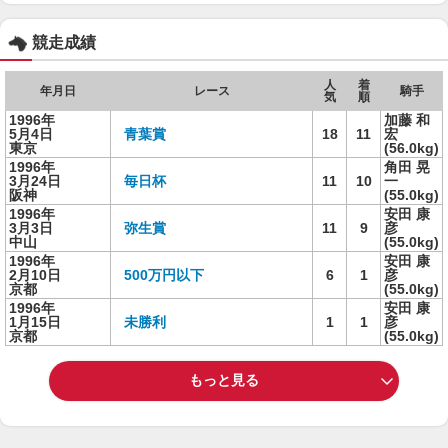
競走成績
人
着
年月日
レース
騎手
気
順
1996年
加藤 和
5月4日
青葉賞
18
11
宏
東京
(56.0kg)
1996年
角田 晃
3月24日
毎日杯
11
10
一
阪神
(55.0kg)
1996年
安田 康
3月3日
弥生賞
11
9
彦
中山
(55.0kg)
1996年
安田 康
2月10日
500万円以下
6
1
彦
京都
(55.0kg)
1996年
安田 康
1月15日
未勝利
1
1
彦
京都
(55.0kg)
もっと見る