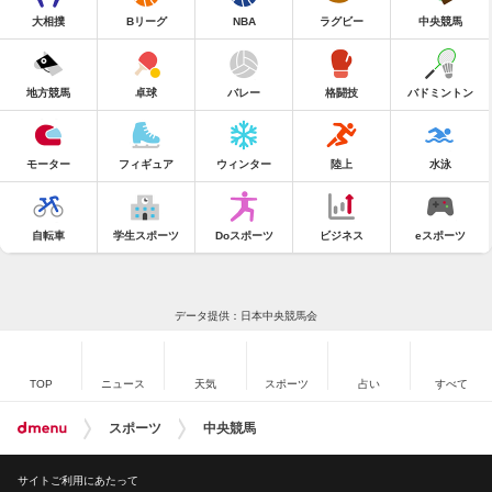
大相撲
Bリーグ
NBA
ラグビー
中央競馬
地方競馬
卓球
バレー
格闘技
バドミントン
モーター
フィギュア
ウィンター
陸上
水泳
自転車
学生スポーツ
Doスポーツ
ビジネス
eスポーツ
データ提供：日本中央競馬会
TOP
ニュース
天気
スポーツ
占い
すべて
スポーツ
中央競馬
サイトご利用にあたって