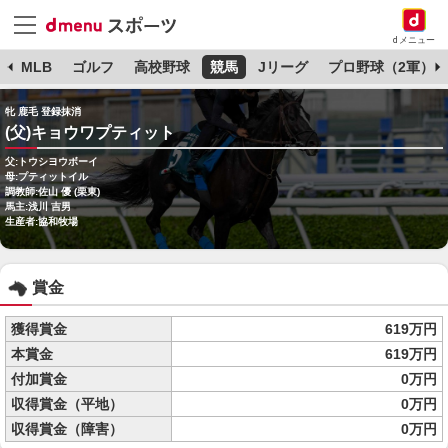
dメニュー
球
MLB
ゴルフ
高校野球
競馬
Jリーグ
プロ野球（2軍）
牝 鹿毛 登録抹消
(父)キョウワプティット
父:トウシヨウボーイ
母:プティットイル
調教師:佐山 優 (栗東)
馬主:浅川 吉男
生産者:協和牧場
賞金
獲得賞金
619万円
本賞金
619万円
付加賞金
0万円
収得賞金（平地）
0万円
収得賞金（障害）
0万円