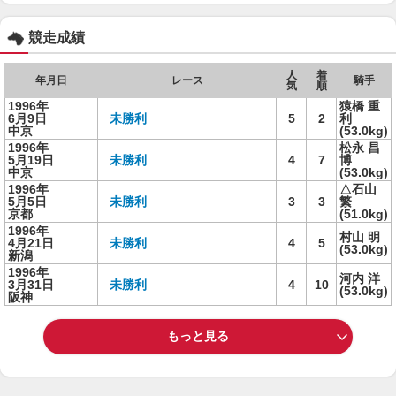
競走成績
人
着
年月日
レース
騎手
気
順
1996年
猿橋 重
6月9日
未勝利
5
2
利
中京
(53.0kg)
1996年
松永 昌
5月19日
未勝利
4
7
博
中京
(53.0kg)
1996年
△石山
5月5日
未勝利
3
3
繁
京都
(51.0kg)
1996年
村山 明
4月21日
未勝利
4
5
(53.0kg)
新潟
1996年
河内 洋
3月31日
未勝利
4
10
(53.0kg)
阪神
もっと見る