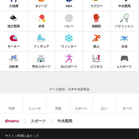
大相撲
Bリーグ
NBA
ラグビー
中央競馬
地方競馬
卓球
バレー
格闘技
バドミントン
モーター
フィギュア
ウィンター
陸上
水泳
自転車
学生スポーツ
Doスポーツ
ビジネス
eスポーツ
データ提供：日本中央競馬会
TOP
ニュース
天気
スポーツ
占い
すべて
スポーツ
中央競馬
サイトご利用にあたって