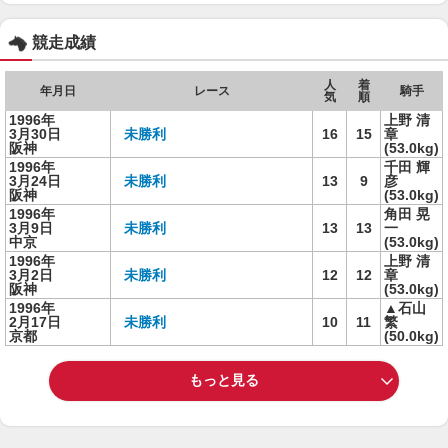
競走成績
人
着
年月日
レース
騎手
気
順
1996年
上野 清
3月30日
未勝利
16
15
章
阪神
(53.0kg)
1996年
千田 輝
3月24日
未勝利
13
9
彦
阪神
(53.0kg)
1996年
角田 晃
3月9日
未勝利
13
13
一
中京
(53.0kg)
1996年
上野 清
3月2日
未勝利
12
12
章
阪神
(53.0kg)
1996年
▲石山
2月17日
未勝利
10
11
繁
京都
(50.0kg)
もっと見る