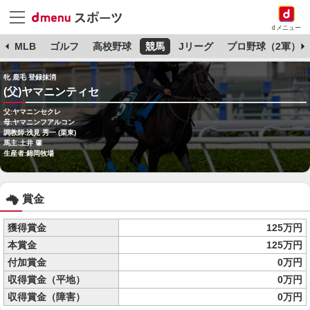
dメニュー
球
MLB
ゴルフ
高校野球
競馬
Jリーグ
プロ野球（2軍）
牝 鹿毛 登録抹消
(父)ヤマニンティセ
父:ヤマニンセクレ
母:ヤマニンフアルコン
調教師:浅見 秀一 (栗東)
馬主:土井 肇
生産者:錦岡牧場
賞金
獲得賞金
125万円
本賞金
125万円
付加賞金
0万円
収得賞金（平地）
0万円
収得賞金（障害）
0万円