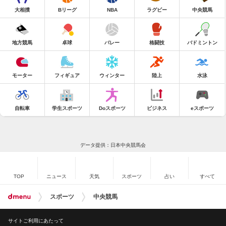
大相撲
Bリーグ
NBA
ラグビー
中央競馬
地方競馬
卓球
バレー
格闘技
バドミントン
モーター
フィギュア
ウィンター
陸上
水泳
自転車
学生スポーツ
Doスポーツ
ビジネス
eスポーツ
データ提供：日本中央競馬会
TOP
ニュース
天気
スポーツ
占い
すべて
スポーツ
中央競馬
サイトご利用にあたって