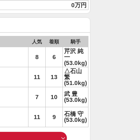
0万円
人気
着順
騎手
芹沢 純
8
6
一
(53.0kg)
△石山
11
13
繁
(51.0kg)
武 豊
7
10
(53.0kg)
石橋 守
11
9
(53.0kg)