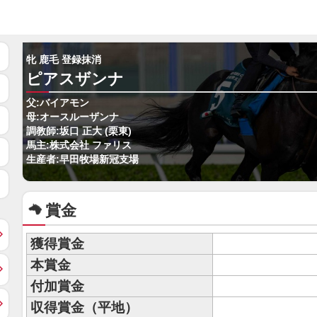
牝 鹿毛 登録抹消
ピアスザンナ
父:バイアモン
母:オースルーザンナ
調教師:坂口 正大 (栗東)
馬主:株式会社 ファリス
生産者:早田牧場新冠支場
賞金
獲得賞金
本賞金
付加賞金
収得賞金（平地）