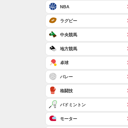
NBA
ラグビー
中央競馬
地方競馬
卓球
バレー
格闘技
バドミントン
モーター