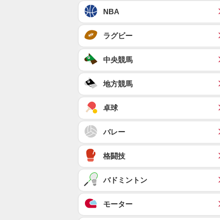
NBA
ラグビー
中央競馬
地方競馬
卓球
バレー
格闘技
バドミントン
モーター