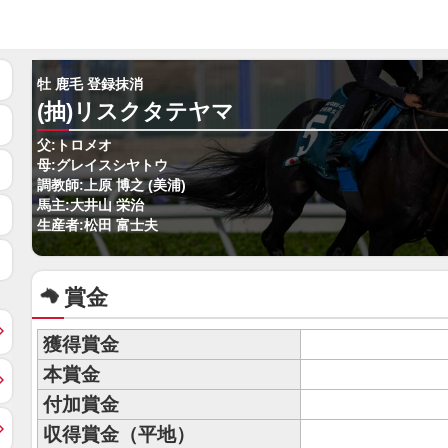
牡 鹿毛 登録抹消
(抽)リスクタテヤマ
父:トロメオ
母:グレイスシヤトウ
調教師:上原 博之 (美浦)
馬主:大井山 栄治
生産者:松田 富士夫
賞金
獲得賞金
本賞金
付加賞金
収得賞金（平地）