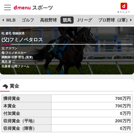
dメニュー
球
MLB
ゴルフ
高校野球
競馬
Jリーグ
プロ野球（2軍）
牝 鹿毛 登録抹消
(父)フミノペタロス
父:アスワン
母:フミノオスカー
調教師:目野 哲也 (栗東)
馬主:谷 二
生産者:山岡ファーム
賞金
獲得賞金
700万円
本賞金
700万円
付加賞金
0万円
収得賞金（平地）
200万円
収得賞金（障害）
0万円