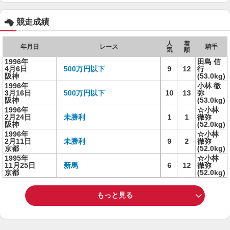
競走成績
人
着
年月日
レース
騎手
気
順
1996年
田島 信
4月6日
500万円以下
9
12
行
阪神
(53.0kg)
1996年
小林 徹
3月16日
500万円以下
10
13
弥
阪神
(53.0kg)
1996年
☆小林
2月24日
未勝利
1
1
徹弥
阪神
(52.0kg)
1996年
☆小林
2月11日
未勝利
9
2
徹弥
京都
(52.0kg)
1995年
☆小林
11月25日
新馬
6
12
徹弥
京都
(52.0kg)
もっと見る