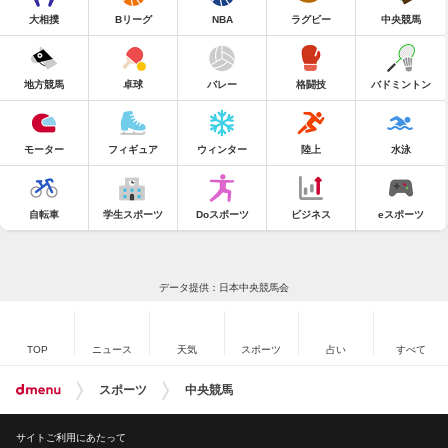
大相撲
Bリーグ
NBA
ラグビー
中央競馬
地方競馬
卓球
バレー
格闘技
バドミントン
モーター
フィギュア
ウィンター
陸上
水泳
自転車
学生スポーツ
Doスポーツ
ビジネス
eスポーツ
データ提供：日本中央競馬会
TOP
ニュース
天気
スポーツ
占い
すべて
スポーツ
中央競馬
サイトご利用にあたって