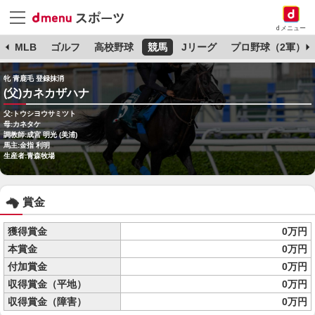
dメニュー
球
MLB
ゴルフ
高校野球
競馬
Jリーグ
プロ野球（2軍）
牝 青鹿毛 登録抹消
(父)カネカザハナ
父:トウシヨウサミツト
母:カネタケ
調教師:成宮 明光 (美浦)
馬主:金指 利明
生産者:青森牧場
賞金
獲得賞金
0万円
本賞金
0万円
付加賞金
0万円
収得賞金（平地）
0万円
収得賞金（障害）
0万円