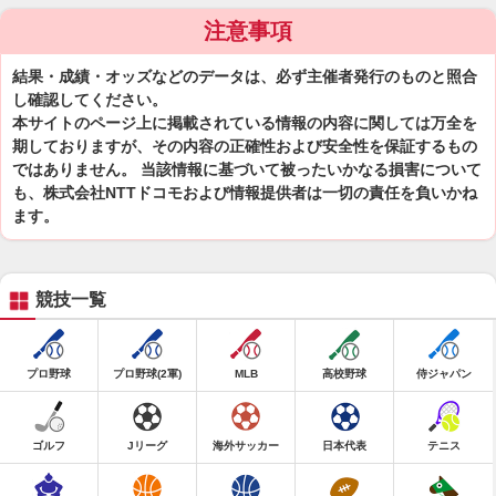
注意事項
結果・成績・オッズなどのデータは、必ず主催者発行のものと照合
し確認してください。
本サイトのページ上に掲載されている情報の内容に関しては万全を
期しておりますが、その内容の正確性および安全性を保証するもの
ではありません。 当該情報に基づいて被ったいかなる損害について
も、株式会社NTTドコモおよび情報提供者は一切の責任を負いかね
ます。
競技一覧
プロ野球
プロ野球(2軍)
MLB
高校野球
侍ジャパン
ゴルフ
Jリーグ
海外サッカー
日本代表
テニス