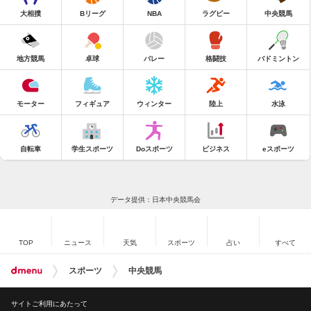
大相撲
Bリーグ
NBA
ラグビー
中央競馬
地方競馬
卓球
バレー
格闘技
バドミントン
モーター
フィギュア
ウィンター
陸上
水泳
自転車
学生スポーツ
Doスポーツ
ビジネス
eスポーツ
データ提供：日本中央競馬会
TOP
ニュース
天気
スポーツ
占い
すべて
スポーツ
中央競馬
サイトご利用にあたって