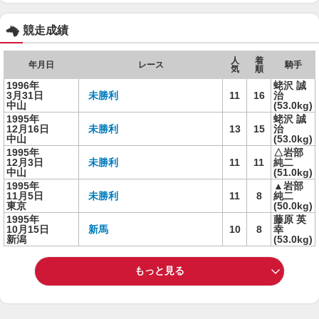
競走成績
人
着
年月日
レース
騎手
気
順
1996年
蛯沢 誠
3月31日
未勝利
11
16
治
中山
(53.0kg)
1995年
蛯沢 誠
12月16日
未勝利
13
15
治
中山
(53.0kg)
1995年
△岩部
12月3日
未勝利
11
11
純二
中山
(51.0kg)
1995年
▲岩部
11月5日
未勝利
11
8
純二
東京
(50.0kg)
1995年
藤原 英
10月15日
新馬
10
8
幸
新潟
(53.0kg)
もっと見る