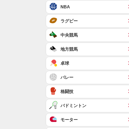
NBA
ラグビー
中央競馬
地方競馬
卓球
バレー
格闘技
バドミントン
モーター