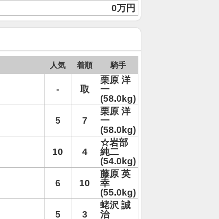
0万円
人気
着順
騎手
栗原 洋
-
取
一
(58.0kg)
栗原 洋
5
7
一
(58.0kg)
☆岩部
10
4
純二
(54.0kg)
藤原 英
6
10
幸
(55.0kg)
蛯沢 誠
5
3
治