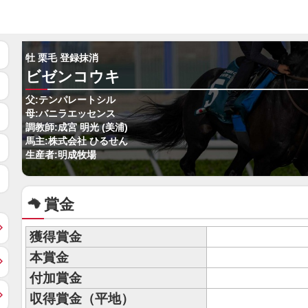
牡 栗毛 登録抹消
ビゼンコウキ
父:テンパレートシル
母:バニラエッセンス
調教師:成宮 明光 (美浦)
馬主:株式会社 ひるせん
生産者:明成牧場
賞金
獲得賞金
本賞金
付加賞金
収得賞金（平地）