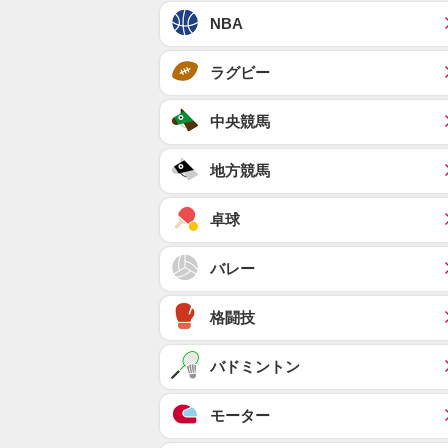
NBA
ラグビー
中央競馬
地方競馬
卓球
バレー
格闘技
バドミントン
モーター