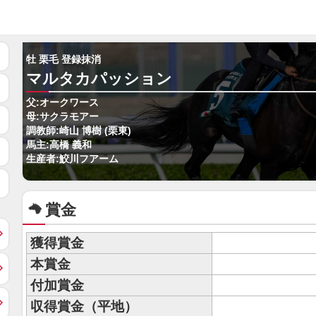
牡 栗毛 登録抹消
マルタカパッション
父:オークワース
母:サクラモアー
調教師:崎山 博樹 (栗東)
馬主:高橋 義和
生産者:鮫川フアーム
賞金
獲得賞金
本賞金
付加賞金
収得賞金（平地）