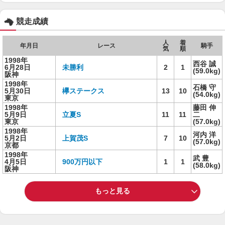
競走成績
人
着
年月日
レース
騎手
気
順
1998年
西谷 誠
6月28日
未勝利
2
1
(59.0kg)
阪神
1998年
石橋 守
5月30日
欅ステークス
13
10
(54.0kg)
東京
1998年
藤田 伸
5月9日
立夏S
11
11
二
東京
(57.0kg)
1998年
河内 洋
5月2日
上賀茂S
7
10
(57.0kg)
京都
1998年
武 豊
4月5日
900万円以下
1
1
(58.0kg)
阪神
もっと見る