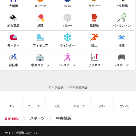
大相撲
Bリーグ
NBA
ラグビー
中央競馬
地方競馬
卓球
バレー
格闘技
バドミントン
モーター
フィギュア
ウィンター
陸上
水泳
自転車
学生スポーツ
Doスポーツ
ビジネス
eスポーツ
データ提供：日本中央競馬会
TOP
ニュース
天気
スポーツ
占い
すべて
スポーツ
中央競馬
サイトご利用にあたって