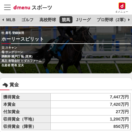
dメニュー
球
MLB
ゴルフ
高校野球
競馬
Jリーグ
プロ野球（2軍）
牡 鹿毛 登録抹消
ホーリースピリット
父:スキャン
母:サングリーン
調教師:瀬戸口 勉 (栗東)
馬主:有限会社 ヒダカファーム
生産者:野表 定夫
賞金
獲得賞金
7,447万円
本賞金
7,420万円
付加賞金
27万円
収得賞金（平地）
1,200万円
収得賞金（障害）
850万円