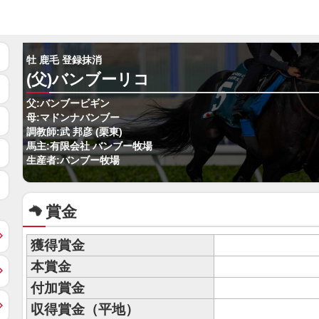
牡 鹿毛 登録抹消
(父)バンブーリコ
父:バンブービギン
母:マドンナバンブー
調教師:武 邦彦 (栗東)
馬主:有限会社 バンブー牧場
生産者:バンブー牧場
賞金
獲得賞金
本賞金
付加賞金
収得賞金（平地）