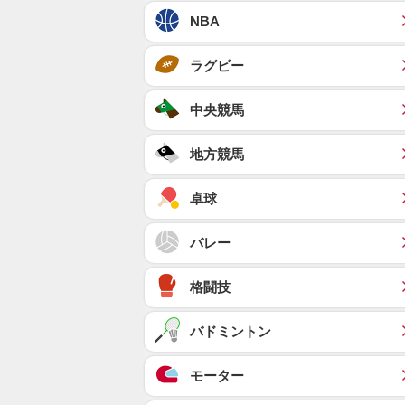
NBA
ラグビー
中央競馬
地方競馬
卓球
バレー
格闘技
バドミントン
モーター