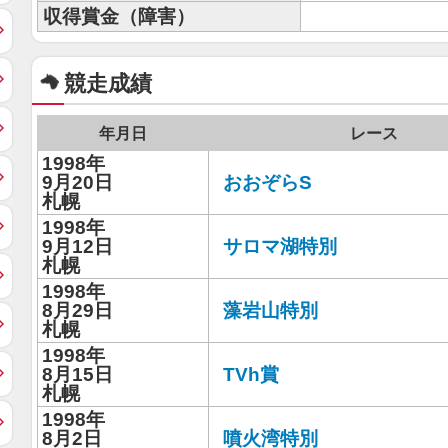
収得賞金（障害）
競走成績
年月日
レース
1998年
9月20日
おおぞらS
札幌
1998年
9月12日
サロマ湖特別
札幌
1998年
8月29日
藻岩山特別
札幌
1998年
8月15日
TVh賞
札幌
1998年
8月2日
噴火湾特別