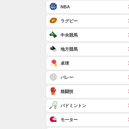
NBA
ラグビー
中央競馬
地方競馬
卓球
バレー
格闘技
バドミントン
モーター