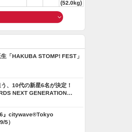
(52.0kg)
AKUBA STOMP! FEST」
う、10代の新星6名が決定！
RDS NEXT GENERATION
』citywave®︎Tokyo
9/5）