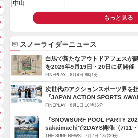
中山
もっと見る
スノーライダーニュース
白馬で新たなアウトドアフェスが誕生「H
を2026年9月19日・20日に初開催
FINEPLAY 8月4日 8時1分
次世代のアクションスポーツ界を担
『JAPAN ACTION SPORTS AWA
2026』
FINEPLAY 8月1日 10時36分
『SNOWSURF POOL PARTY 2026
sakaimachiで2DAYS開催（7/11・
THE SURF NEWS 7月7日 13時20分