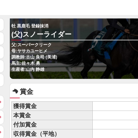
牡 黒鹿毛 登録抹消
(父)スノーライダー
父:スーパークリーク
母:ヤサカユーヒメ
調教師:古山 良司 (美浦)
馬主:佐々木 勇
生産者:山内 静雄
賞金
獲得賞金
本賞金
付加賞金
収得賞金（平地）