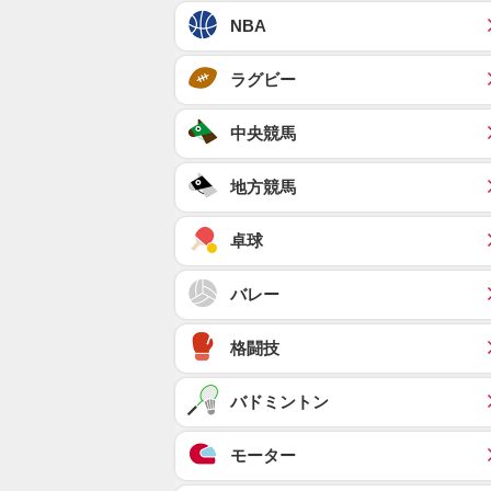
NBA
ラグビー
中央競馬
地方競馬
卓球
バレー
格闘技
バドミントン
モーター