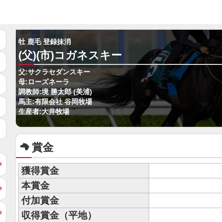
牡 鹿毛 登録抹消
(父)(市)コガネスキー
父:サクラセダンスキー
母:ローズネーラ
調教師:境 勝太郎 (美浦)
馬主:有限会社 谷岡牧場
生産者:大井牧場
賞金
獲得賞金
本賞金
付加賞金
収得賞金（平地）