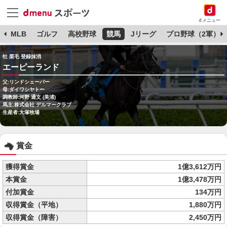
dメニュー
球
MLB
ゴルフ
高校野球
競馬
Jリーグ
プロ野球（2軍）
牡 栗毛 登録抹消
エーピーランド
父:リンドシェーバー
母:ダイワシヤトー
調教師:河野 通文 (美浦)
馬主:株式会社 デルマークラブ
生産者:大塚牧場
賞金
獲得賞金
1億3,612万円
本賞金
1億3,478万円
付加賞金
134万円
収得賞金（平地）
1,880万円
収得賞金（障害）
2,450万円