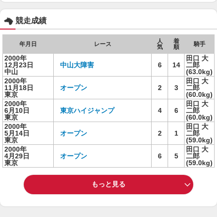
競走成績
人
着
年月日
レース
騎手
気
順
2000年
田口 大
12月23日
中山大障害
6
14
二郎
中山
(63.0kg)
2000年
田口 大
11月18日
オープン
2
3
二郎
東京
(60.0kg)
2000年
田口 大
6月10日
東京ハイジャンプ
4
6
二郎
東京
(60.0kg)
2000年
田口 大
5月14日
オープン
2
1
二郎
東京
(59.0kg)
2000年
田口 大
4月29日
オープン
6
5
二郎
東京
(59.0kg)
もっと見る