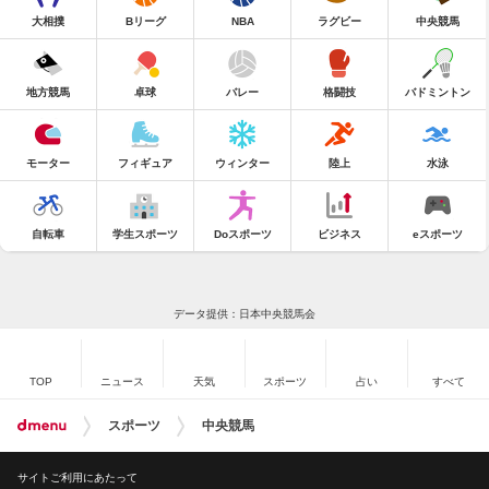
大相撲
Bリーグ
NBA
ラグビー
中央競馬
地方競馬
卓球
バレー
格闘技
バドミントン
モーター
フィギュア
ウィンター
陸上
水泳
自転車
学生スポーツ
Doスポーツ
ビジネス
eスポーツ
データ提供：日本中央競馬会
TOP
ニュース
天気
スポーツ
占い
すべて
スポーツ
中央競馬
サイトご利用にあたって