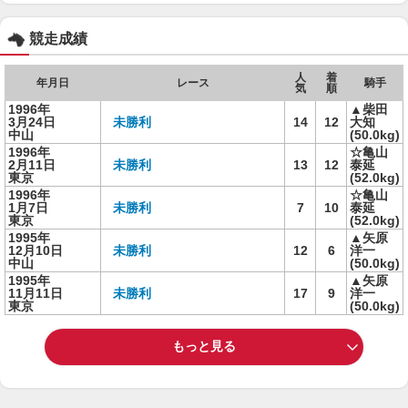
競走成績
人
着
年月日
レース
騎手
気
順
1996年
▲柴田
3月24日
未勝利
14
12
大知
中山
(50.0kg)
1996年
☆亀山
2月11日
未勝利
13
12
泰延
東京
(52.0kg)
1996年
☆亀山
1月7日
未勝利
7
10
泰延
東京
(52.0kg)
1995年
▲矢原
12月10日
未勝利
12
6
洋一
中山
(50.0kg)
1995年
▲矢原
11月11日
未勝利
17
9
洋一
東京
(50.0kg)
もっと見る