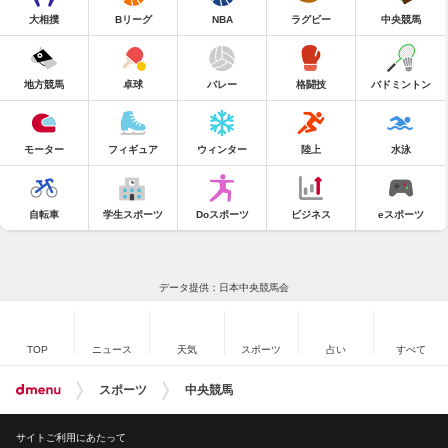
大相撲
Bリーグ
NBA
ラグビー
中央競馬
地方競馬
卓球
バレー
格闘技
バドミントン
モーター
フィギュア
ウィンター
陸上
水泳
自転車
学生スポーツ
Doスポーツ
ビジネス
eスポーツ
データ提供：日本中央競馬会
TOP
ニュース
天気
スポーツ
占い
すべて
スポーツ
中央競馬
サイトご利用にあたって