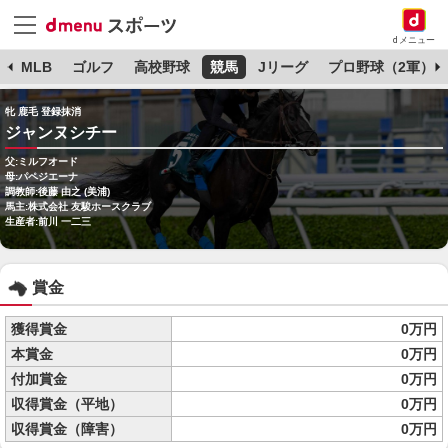
dメニュー
球
MLB
ゴルフ
高校野球
競馬
Jリーグ
プロ野球（2軍）
牝 鹿毛 登録抹消
ジャンヌシチー
父:ミルフオード
母:パペジエーナ
調教師:後藤 由之 (美浦)
馬主:株式会社 友駿ホースクラブ
生産者:前川 一二三
賞金
獲得賞金
0万円
本賞金
0万円
付加賞金
0万円
収得賞金（平地）
0万円
収得賞金（障害）
0万円