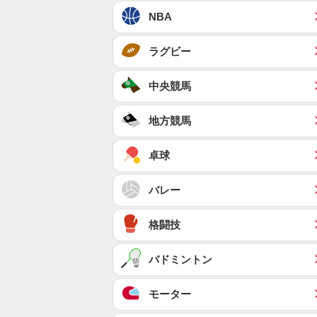
NBA
ラグビー
中央競馬
地方競馬
卓球
バレー
格闘技
バドミントン
モーター