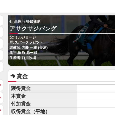
牡 黒鹿毛 登録抹消
アサクサジパング
父:ミルジヨージ
母:スパークラビツト
調教師:内藤 一雄 (美浦)
馬主:田原 源一郎
生産者:前川牧場
賞金
獲得賞金
本賞金
付加賞金
収得賞金（平地）