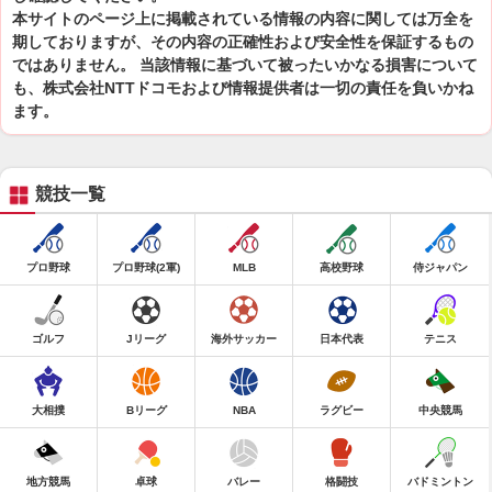
本サイトのページ上に掲載されている情報の内容に関しては万全を
期しておりますが、その内容の正確性および安全性を保証するもの
ではありません。 当該情報に基づいて被ったいかなる損害について
も、株式会社NTTドコモおよび情報提供者は一切の責任を負いかね
ます。
競技一覧
プロ野球
プロ野球(2軍)
MLB
高校野球
侍ジャパン
ゴルフ
Jリーグ
海外サッカー
日本代表
テニス
大相撲
Bリーグ
NBA
ラグビー
中央競馬
地方競馬
卓球
バレー
格闘技
バドミントン