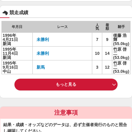
競走成績
人
着
年月日
レース
騎手
気
順
1996年
後藤 浩
4月21日
未勝利
7
9
輝
新潟
(55.0kg)
1995年
竹原 啓
11月4日
未勝利
10
14
二
新潟
(53.0kg)
1995年
竹原 啓
9月16日
新馬
3
12
二
中山
(53.0kg)
もっと見る
注意事項
結果・成績・オッズなどのデータは、必ず主催者発行のものと照合
し確認してください。