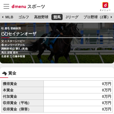
dメニュー
球
MLB
ゴルフ
高校野球
競馬
Jリーグ
プロ野球（2軍）
牡 鹿毛 登録抹消
(父)セイナンオーザ
父:ミスターシービー
母:オンワードアジル
調教師:松山 康久 (美浦)
馬主:須賀 節夫
生産者:三石橋本牧場
賞金
獲得賞金
0万円
本賞金
0万円
付加賞金
0万円
収得賞金（平地）
0万円
収得賞金（障害）
0万円