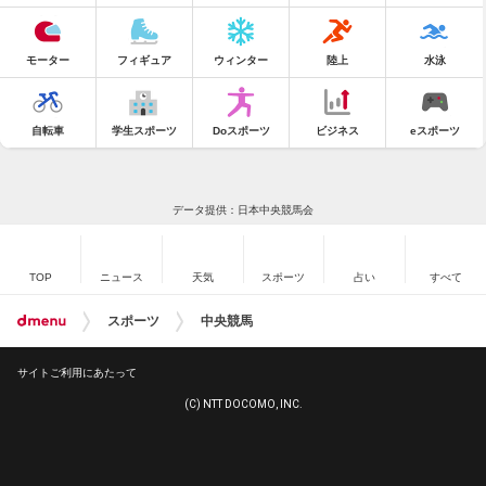
モーター
フィギュア
ウィンター
陸上
水泳
自転車
学生スポーツ
Doスポーツ
ビジネス
eスポーツ
データ提供：日本中央競馬会
TOP
ニュース
天気
スポーツ
占い
すべて
スポーツ
中央競馬
サイトご利用にあたって
(C) NTT DOCOMO, INC.