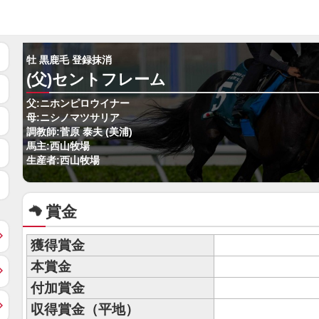
牡 黒鹿毛 登録抹消
(父)セントフレーム
父:ニホンピロウイナー
母:ニシノマツサリア
調教師:菅原 泰夫 (美浦)
馬主:西山牧場
生産者:西山牧場
賞金
獲得賞金
本賞金
付加賞金
収得賞金（平地）