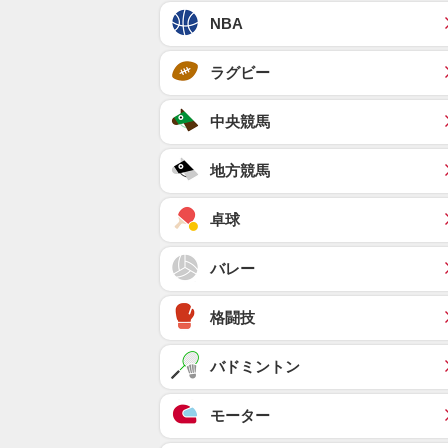
NBA
ラグビー
中央競馬
地方競馬
卓球
バレー
格闘技
バドミントン
モーター