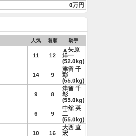
0万円
人気
着順
騎手
▲矢原
11
12
洋一
(52.0kg)
津留 千
14
9
彰
(55.0kg)
津留 千
9
8
彰
(55.0kg)
中舘 英
6
9
二
(55.0kg)
大西 直
10
16
宏