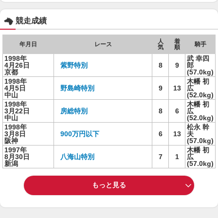
競走成績
人
着
年月日
レース
騎手
気
順
1998年
武 幸四
4月26日
紫野特別
8
9
郎
京都
(57.0kg)
1998年
木幡 初
4月5日
野島崎特別
9
13
広
中山
(52.0kg)
1998年
木幡 初
3月22日
房総特別
8
6
広
中山
(52.0kg)
1998年
松永 幹
3月8日
900万円以下
6
13
夫
阪神
(57.0kg)
1997年
木幡 初
8月30日
八海山特別
7
1
広
新潟
(57.0kg)
もっと見る