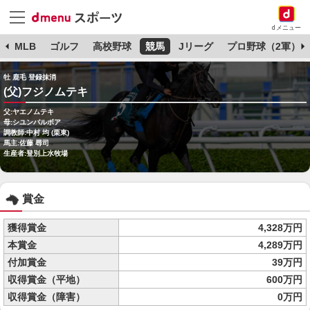
dメニュー
球
MLB
ゴルフ
高校野球
競馬
Jリーグ
プロ野球（2軍）
牡 鹿毛 登録抹消
(父)フジノムテキ
父:ヤエノムテキ
母:シユンバルボア
調教師:中村 均 (栗東)
馬主:佐藤 尋司
生産者:登別上水牧場
賞金
獲得賞金
4,328万円
本賞金
4,289万円
付加賞金
39万円
収得賞金（平地）
600万円
収得賞金（障害）
0万円