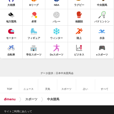
大相撲
Bリーグ
NBA
ラグビー
中央競馬
地方競馬
卓球
バレー
格闘技
バドミントン
モーター
フィギュア
ウィンター
陸上
水泳
自転車
学生スポーツ
Doスポーツ
ビジネス
eスポーツ
データ提供：日本中央競馬会
TOP
ニュース
天気
スポーツ
占い
すべて
スポーツ
中央競馬
サイトご利用にあたって