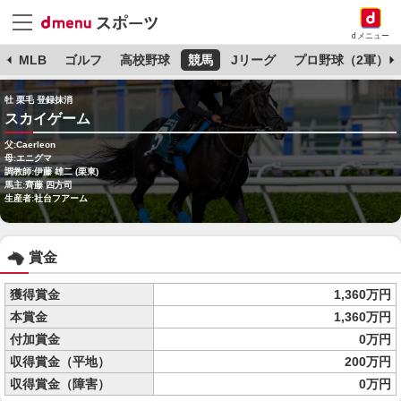
dメニュー
球
MLB
ゴルフ
高校野球
競馬
Jリーグ
プロ野球（2軍）
牡 栗毛 登録抹消
スカイゲーム
父:Caerleon
母:エニグマ
調教師:伊藤 雄二 (栗東)
馬主:齊藤 四方司
生産者:社台フアーム
賞金
獲得賞金
1,360万円
本賞金
1,360万円
付加賞金
0万円
収得賞金（平地）
200万円
収得賞金（障害）
0万円