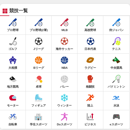
競技一覧
プロ野球
プロ野球(2軍)
MLB
高校野球
侍ジャパン
ゴルフ
Jリーグ
海外サッカー
日本代表
テニス
大相撲
Bリーグ
NBA
ラグビー
中央競馬
地方競馬
卓球
バレー
格闘技
バドミントン
モーター
フィギュア
ウィンター
陸上
水泳
自転車
学生スポーツ
Doスポーツ
ビジネス
eスポーツ