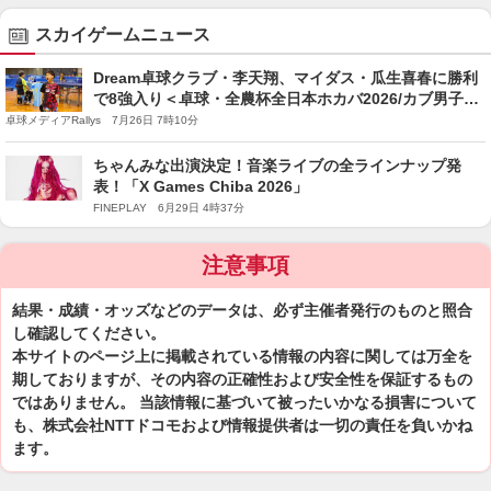
スカイゲームニュース
Dream卓球クラブ・李天翔、マイダス・瓜生喜春に勝利
で8強入り＜卓球・全農杯全日本ホカバ2026/カブ男子
1〜3回戦＞
卓球メディアRallys 7月26日 7時10分
ちゃんみな出演決定！音楽ライブの全ラインナップ発
表！「X Games Chiba 2026」
FINEPLAY 6月29日 4時37分
注意事項
結果・成績・オッズなどのデータは、必ず主催者発行のものと照合
し確認してください。
本サイトのページ上に掲載されている情報の内容に関しては万全を
期しておりますが、その内容の正確性および安全性を保証するもの
ではありません。 当該情報に基づいて被ったいかなる損害について
も、株式会社NTTドコモおよび情報提供者は一切の責任を負いかね
ます。