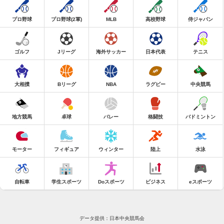
プロ野球
プロ野球(2軍)
MLB
高校野球
侍ジャパン
ゴルフ
Jリーグ
海外サッカー
日本代表
テニス
大相撲
Bリーグ
NBA
ラグビー
中央競馬
地方競馬
卓球
バレー
格闘技
バドミントン
モーター
フィギュア
ウィンター
陸上
水泳
自転車
学生スポーツ
Doスポーツ
ビジネス
eスポーツ
データ提供：日本中央競馬会