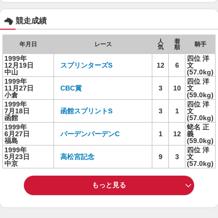
競走成績
人
着
年月日
レース
騎手
気
順
1999年
四位 洋
12月19日
スプリンターズS
12
6
文
中山
(57.0kg)
1999年
四位 洋
11月27日
CBC賞
3
10
文
小倉
(59.0kg)
1999年
四位 洋
7月18日
函館スプリントS
3
1
文
函館
(57.0kg)
1999年
蛯名 正
6月27日
バーデンバーデンC
1
12
義
福島
(59.0kg)
1999年
四位 洋
5月23日
高松宮記念
9
3
文
中京
(57.0kg)
もっと見る