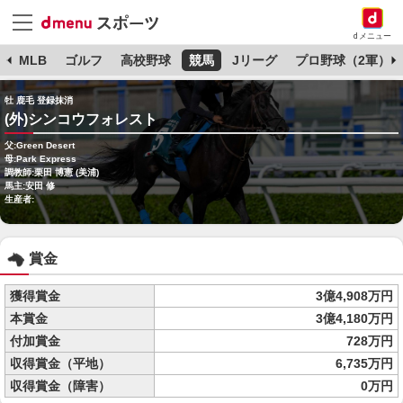
dメニュー
球
MLB
ゴルフ
高校野球
競馬
Jリーグ
プロ野球（2軍）
牡 鹿毛 登録抹消
(外)シンコウフォレスト
父:Green Desert
母:Park Express
調教師:栗田 博憲 (美浦)
馬主:安田 修
生産者:
賞金
獲得賞金
3億4,908万円
本賞金
3億4,180万円
付加賞金
728万円
収得賞金（平地）
6,735万円
収得賞金（障害）
0万円