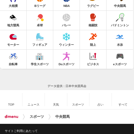
大相撲
Bリーグ
NBA
ラグビー
中央競馬
地方競馬
卓球
バレー
格闘技
バドミントン
モーター
フィギュア
ウィンター
陸上
水泳
自転車
学生スポーツ
Doスポーツ
ビジネス
eスポーツ
データ提供：日本中央競馬会
TOP
ニュース
天気
スポーツ
占い
すべて
スポーツ
中央競馬
サイトご利用にあたって