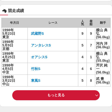
競走成績
人
着
年月日
レース
騎手
気
順
1998年
横山 典
5月23日
武蔵野S
9
9
弘
東京
(56.0kg)
1998年
河内 洋
5月9日
アンタレスS
5
7
(56.0kg)
京都
1998年
横山 典
4月25日
オアシスS
4
1
弘
東京
(55.0kg)
1998年
芹沢 純
4月5日
竹秋S
4
6
一
中京
(56.0kg)
1998年
武 豊
3月22日
東風S
5
8
(56.0kg)
中山
もっと見る