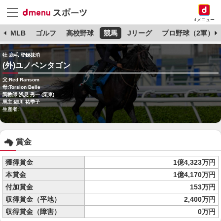
dメニュー
球
MLB
ゴルフ
高校野球
競馬
Jリーグ
プロ野球（2軍）
牡 鹿毛 登録抹消
(外)ユノペンタゴン
父:Red Ransom
母:Torsion Belle
調教師:浅見 秀一 (栗東)
馬主:細川 祐季子
生産者:
賞金
獲得賞金
1億4,323万円
本賞金
1億4,170万円
付加賞金
153万円
収得賞金（平地）
2,400万円
収得賞金（障害）
0万円