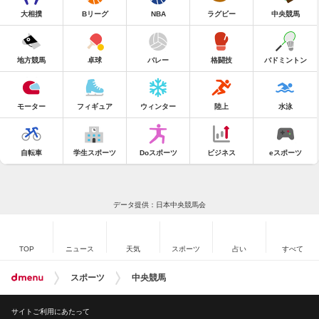
大相撲
Bリーグ
NBA
ラグビー
中央競馬
地方競馬
卓球
バレー
格闘技
バドミントン
モーター
フィギュア
ウィンター
陸上
水泳
自転車
学生スポーツ
Doスポーツ
ビジネス
eスポーツ
データ提供：日本中央競馬会
TOP
ニュース
天気
スポーツ
占い
すべて
スポーツ
中央競馬
サイトご利用にあたって