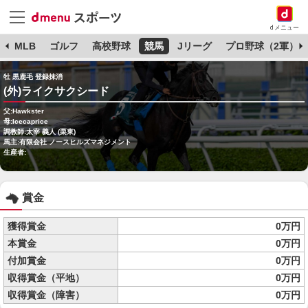
dメニュー
球
MLB
ゴルフ
高校野球
競馬
Jリーグ
プロ野球（2軍）
牡 黒鹿毛 登録抹消
(外)ライクサクシード
父:Hawkster
母:Icecaprice
調教師:太宰 義人 (栗東)
馬主:有限会社 ノースヒルズマネジメント
生産者:
賞金
獲得賞金
0万円
本賞金
0万円
付加賞金
0万円
収得賞金（平地）
0万円
収得賞金（障害）
0万円