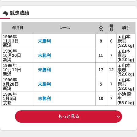
競走成績
人
着
年月日
レース
騎手
気
順
1996年
▲山本
11月3日
未勝利
8
6
康志
新潟
(52.0kg)
1996年
▲山本
10月20日
未勝利
11
7
康志
新潟
(52.0kg)
1996年
▲山本
10月12日
未勝利
17
12
康志
新潟
(52.0kg)
1996年
▲山本
9月28日
未勝利
5
7
康志
新潟
(52.0kg)
1996年
小池 隆
1月5日
未勝利
10
7
生
京都
(55.0kg)
もっと見る