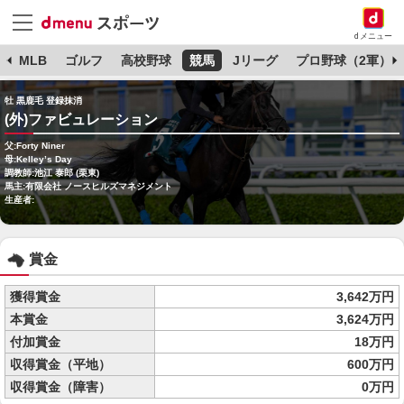
dメニュー
球
MLB
ゴルフ
高校野球
競馬
Jリーグ
プロ野球（2軍）
牡 黒鹿毛 登録抹消
(外)ファビュレーション
父:Forty Niner
母:Kelley’s Day
調教師:池江 泰郎 (栗東)
馬主:有限会社 ノースヒルズマネジメント
生産者:
賞金
獲得賞金
3,642万円
本賞金
3,624万円
付加賞金
18万円
収得賞金（平地）
600万円
収得賞金（障害）
0万円