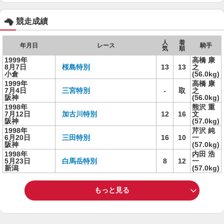
競走成績
人
着
年月日
レース
騎手
気
順
1999年
高橋 康
8月7日
桜島特別
13
13
之
小倉
(56.0kg)
1999年
高橋 康
7月4日
三宮特別
-
取
之
阪神
(56.0kg)
1998年
熊沢 重
7月12日
加古川特別
12
16
文
阪神
(57.0kg)
1998年
芹沢 純
6月20日
三田特別
16
10
一
阪神
(57.0kg)
1998年
内田 浩
5月23日
白馬岳特別
8
12
一
新潟
(57.0kg)
もっと見る