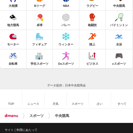
大相撲
Bリーグ
NBA
ラグビー
中央競馬
地方競馬
卓球
バレー
格闘技
バドミントン
モーター
フィギュア
ウィンター
陸上
水泳
自転車
学生スポーツ
Doスポーツ
ビジネス
eスポーツ
データ提供：日本中央競馬会
TOP
ニュース
天気
スポーツ
占い
すべて
スポーツ
中央競馬
サイトご利用にあたって