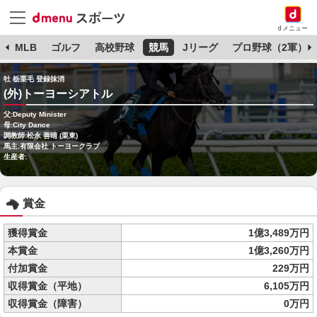
dメニュー
球
MLB
ゴルフ
高校野球
競馬
Jリーグ
プロ野球（2軍）
牡 栃栗毛 登録抹消
(外)トーヨーシアトル
父:Deputy Minister
母:City Dance
調教師:松永 善晴 (栗東)
馬主:有限会社 トーヨークラブ
生産者:
賞金
獲得賞金
1億3,489万円
本賞金
1億3,260万円
付加賞金
229万円
収得賞金（平地）
6,105万円
収得賞金（障害）
0万円