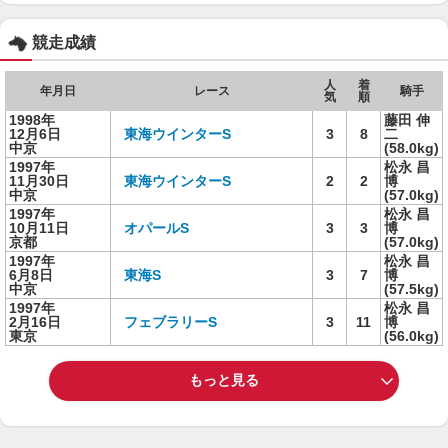
競走成績
人
着
年月日
レース
騎手
気
順
1998年
藤田 伸
12月6日
東海ウインターS
3
8
二
中京
(58.0kg)
1997年
松永 昌
11月30日
東海ウインターS
2
2
博
中京
(57.0kg)
1997年
松永 昌
10月11日
オパールS
3
3
博
京都
(57.0kg)
1997年
松永 昌
6月8日
東海S
3
7
博
中京
(57.5kg)
1997年
松永 昌
2月16日
フェブラリーS
3
11
博
東京
(56.0kg)
もっと見る