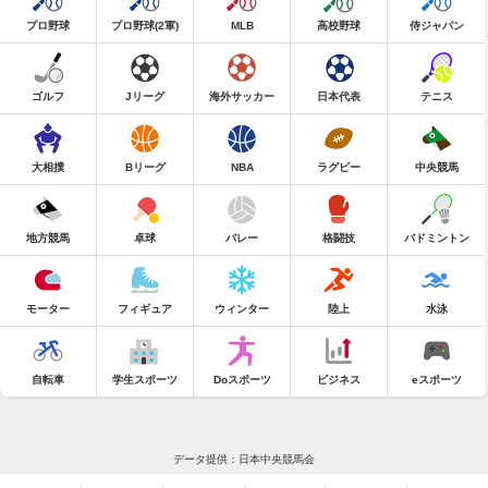
プロ野球
プロ野球(2軍)
MLB
高校野球
侍ジャパン
ゴルフ
Jリーグ
海外サッカー
日本代表
テニス
大相撲
Bリーグ
NBA
ラグビー
中央競馬
地方競馬
卓球
バレー
格闘技
バドミントン
モーター
フィギュア
ウィンター
陸上
水泳
自転車
学生スポーツ
Doスポーツ
ビジネス
eスポーツ
データ提供：日本中央競馬会