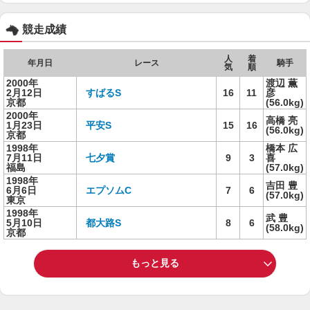
競走成績
人
着
年月日
レース
騎手
気
順
2000年
渡辺 薫
2月12日
すばるS
16
11
彦
京都
(56.0kg)
2000年
高橋 亮
1月23日
平安S
15
16
(56.0kg)
京都
1998年
橋本 広
7月11日
七夕賞
9
3
喜
福島
(57.0kg)
1998年
吉田 豊
6月6日
エプソムC
7
6
(57.0kg)
東京
1998年
武 豊
5月10日
都大路S
8
6
(58.0kg)
京都
もっと見る