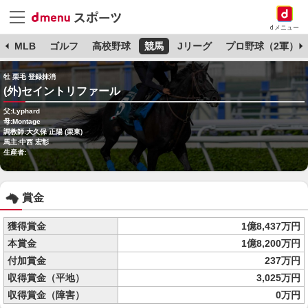
dメニュー
球
MLB
ゴルフ
高校野球
競馬
Jリーグ
プロ野球（2軍）
牡 栗毛 登録抹消
(外)セイントリファール
父:Lyphard
母:Montage
調教師:大久保 正陽 (栗東)
馬主:中西 宏彰
生産者:
賞金
獲得賞金
1億8,437万円
本賞金
1億8,200万円
付加賞金
237万円
収得賞金（平地）
3,025万円
収得賞金（障害）
0万円