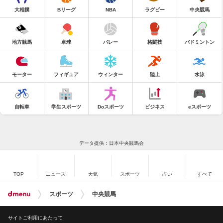
大相撲
Bリーグ
NBA
ラグビー
中央競馬
地方競馬
卓球
バレー
格闘技
バドミントン
モーター
フィギュア
ウィンター
陸上
水泳
自転車
学生スポーツ
Doスポーツ
ビジネス
eスポーツ
データ提供：日本中央競馬会
TOP
ニュース
天気
スポーツ
占い
すべて
スポーツ
中央競馬
サイトご利用にあたって