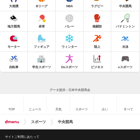
大相撲
Bリーグ
NBA
ラグビー
中央競馬
地方競馬
卓球
バレー
格闘技
バドミントン
モーター
フィギュア
ウィンター
陸上
水泳
自転車
学生スポーツ
Doスポーツ
ビジネス
eスポーツ
データ提供：日本中央競馬会
TOP
ニュース
天気
スポーツ
占い
すべて
スポーツ
中央競馬
サイトご利用にあたって