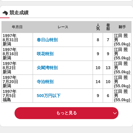
競走成績
人
着
年月日
レース
騎手
気
順
1997年
江田 照
8月31日
春日山特別
8
7
男
新潟
(55.0kg)
1997年
江田 照
8月16日
咲花特別
9
9
男
新潟
(55.0kg)
1997年
江田 照
8月2日
尖閣湾特別
10
13
男
新潟
(55.0kg)
1997年
江田 照
7月20日
寺泊特別
14
10
男
新潟
(55.0kg)
1997年
江田 照
7月5日
500万円以下
9
6
男
福島
(55.0kg)
もっと見る