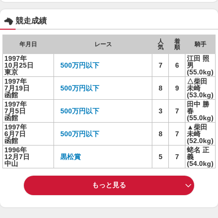
競走成績
人
着
年月日
レース
騎手
気
順
1997年
江田 照
10月25日
500万円以下
7
6
男
東京
(55.0kg)
1997年
△柴田
7月19日
500万円以下
8
9
未崎
函館
(53.0kg)
1997年
田中 勝
7月5日
500万円以下
3
7
春
函館
(55.0kg)
1997年
▲柴田
6月7日
500万円以下
8
7
未崎
函館
(52.0kg)
1996年
蛯名 正
12月7日
黒松賞
5
7
義
中山
(54.0kg)
もっと見る