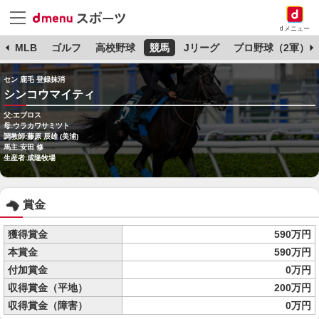
dメニュー
球
MLB
ゴルフ
高校野球
競馬
Jリーグ
プロ野球（2軍）
セン 鹿毛 登録抹消
シンコウマイティ
父:エブロス
母:ウラカワサミツト
調教師:藤原 辰雄 (美浦)
馬主:安田 修
生産者:成隆牧場
賞金
獲得賞金
590万円
本賞金
590万円
付加賞金
0万円
収得賞金（平地）
200万円
収得賞金（障害）
0万円