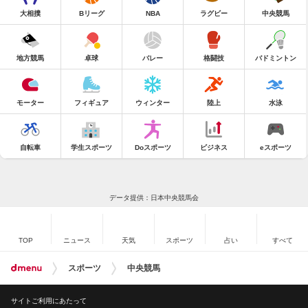
大相撲
Bリーグ
NBA
ラグビー
中央競馬
地方競馬
卓球
バレー
格闘技
バドミントン
モーター
フィギュア
ウィンター
陸上
水泳
自転車
学生スポーツ
Doスポーツ
ビジネス
eスポーツ
データ提供：日本中央競馬会
TOP
ニュース
天気
スポーツ
占い
すべて
スポーツ
中央競馬
サイトご利用にあたって