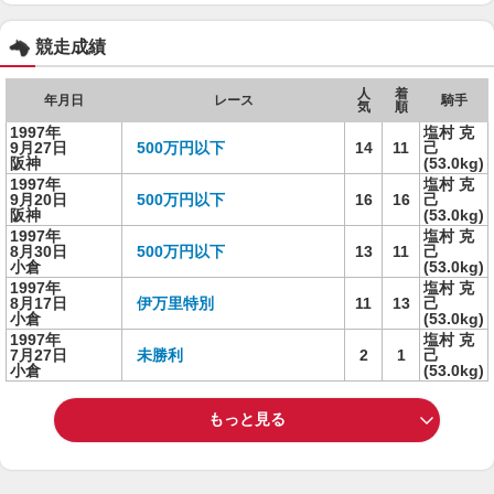
競走成績
人
着
年月日
レース
騎手
気
順
1997年
塩村 克
9月27日
500万円以下
14
11
己
阪神
(53.0kg)
1997年
塩村 克
9月20日
500万円以下
16
16
己
阪神
(53.0kg)
1997年
塩村 克
8月30日
500万円以下
13
11
己
小倉
(53.0kg)
1997年
塩村 克
8月17日
伊万里特別
11
13
己
小倉
(53.0kg)
1997年
塩村 克
7月27日
未勝利
2
1
己
小倉
(53.0kg)
もっと見る