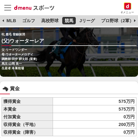
dメニュー
球
MLB
ゴルフ
高校野球
競馬
Jリーグ
プロ野球（2軍）
牝 鹿毛 登録抹消
(父)ウォーターレア
父:リードワンダー
母:ウオーターメロデイ
調教師:田中 耕太郎 (栗東)
馬主:山岡 良一
生産者:本巣牧場
賞金
獲得賞金
575万円
本賞金
575万円
付加賞金
0万円
収得賞金（平地）
200万円
収得賞金（障害）
0万円