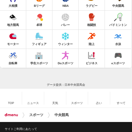
大相撲
Bリーグ
NBA
ラグビー
中央競馬
地方競馬
卓球
バレー
格闘技
バドミントン
モーター
フィギュア
ウィンター
陸上
水泳
自転車
学生スポーツ
Doスポーツ
ビジネス
eスポーツ
データ提供：日本中央競馬会
TOP
ニュース
天気
スポーツ
占い
すべて
スポーツ
中央競馬
サイトご利用にあたって