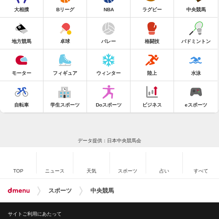
大相撲
Bリーグ
NBA
ラグビー
中央競馬
地方競馬
卓球
バレー
格闘技
バドミントン
モーター
フィギュア
ウィンター
陸上
水泳
自転車
学生スポーツ
Doスポーツ
ビジネス
eスポーツ
データ提供：日本中央競馬会
TOP
ニュース
天気
スポーツ
占い
すべて
スポーツ
中央競馬
サイトご利用にあたって