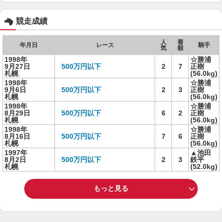
競走成績
人
着
年月日
レース
騎手
気
順
1998年
☆勝浦
9月27日
500万円以下
2
7
正樹
札幌
(56.0kg)
1998年
☆勝浦
9月6日
500万円以下
2
3
正樹
札幌
(56.0kg)
1998年
☆勝浦
8月29日
500万円以下
6
2
正樹
札幌
(56.0kg)
1998年
☆勝浦
8月16日
500万円以下
7
6
正樹
札幌
(56.0kg)
1997年
▲池田
8月2日
500万円以下
2
3
鉄平
札幌
(52.0kg)
もっと見る