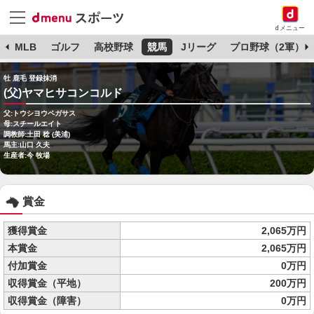
dメニュー
球
MLB
ゴルフ
高校野球
競馬
Jリーグ
プロ野球（2軍）
牡 鹿毛 登録抹消
(父)ヤマヒサコンコルド
父:トウシヨウペガサス
母:スチールエイト
調教師:土田 稔 (美浦)
馬主:山口 久夫
生産者:今 牧場
賞金
獲得賞金
2,065万円
本賞金
2,065万円
付加賞金
0万円
収得賞金（平地）
200万円
収得賞金（障害）
0万円