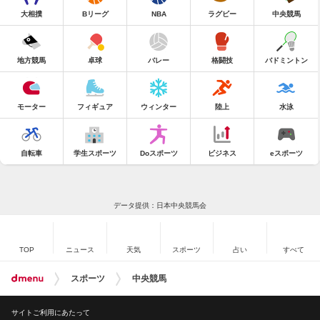
大相撲
Bリーグ
NBA
ラグビー
中央競馬
地方競馬
卓球
バレー
格闘技
バドミントン
モーター
フィギュア
ウィンター
陸上
水泳
自転車
学生スポーツ
Doスポーツ
ビジネス
eスポーツ
データ提供：日本中央競馬会
TOP
ニュース
天気
スポーツ
占い
すべて
スポーツ
中央競馬
サイトご利用にあたって