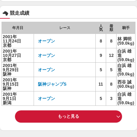
競走成績
人
着
年月日
レース
騎手
気
順
2001年
林 満明
11月24日
オープン
8
8
(59.0kg)
京都
2001年
白浜 雄
10月27日
オープン
9
12
造
京都
(59.0kg)
2001年
白浜 雄
9月29日
オープン
5
5
造
阪神
(59.0kg)
2001年
西谷 誠
9月15日
阪神ジャンプS
11
8
(60.0kg)
阪神
2001年
白浜 雄
9月1日
オープン
5
3
造
新潟
(59.0kg)
もっと見る