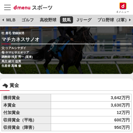
dメニュー
球
MLB
ゴルフ
高校野球
競馬
Jリーグ
プロ野球（2軍）
牡 鹿毛 登録抹消
マチカネスサノオ
父:リアルシヤダイ
母:ヤマヒサエオリア
調教師:浅見 秀一 (栗東)
馬主:細川 益男
生産者:高橋 修
賞金
獲得賞金
3,642万円
本賞金
3,630万円
付加賞金
12万円
収得賞金（平地）
600万円
収得賞金（障害）
950万円