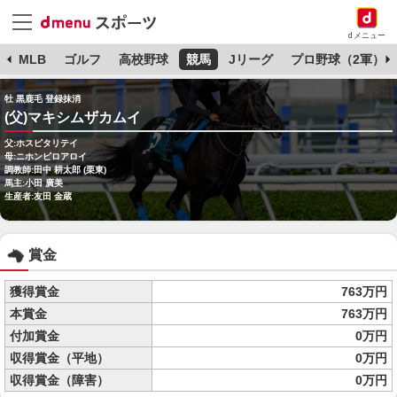
dメニュー
球
MLB
ゴルフ
高校野球
競馬
Jリーグ
プロ野球（2軍）
牡 黒鹿毛 登録抹消
(父)マキシムザカムイ
父:ホスピタリテイ
母:ニホンピロアロイ
調教師:田中 耕太郎 (栗東)
馬主:小田 廣美
生産者:友田 金蔵
賞金
獲得賞金
763万円
本賞金
763万円
付加賞金
0万円
収得賞金（平地）
0万円
収得賞金（障害）
0万円