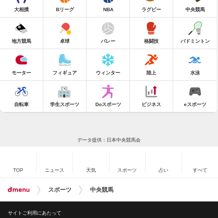
大相撲
Bリーグ
NBA
ラグビー
中央競馬
地方競馬
卓球
バレー
格闘技
バドミントン
モーター
フィギュア
ウィンター
陸上
水泳
自転車
学生スポーツ
Doスポーツ
ビジネス
eスポーツ
データ提供：日本中央競馬会
TOP
ニュース
天気
スポーツ
占い
すべて
スポーツ
中央競馬
サイトご利用にあたって