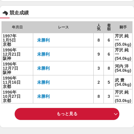
競走成績
人
着
年月日
レース
騎手
気
順
1997年
芹沢 純
1月5日
未勝利
8
6
一
京都
(55.0kg)
1996年
芹沢 純
12月21日
未勝利
9
6
一
阪神
(54.0kg)
1996年
河内 洋
12月7日
未勝利
3
8
(54.0kg)
阪神
1996年
武 豊
11月16日
未勝利
2
5
(54.0kg)
京都
1996年
芹沢 純
10月27日
未勝利
8
3
一
京都
(53.0kg)
もっと見る