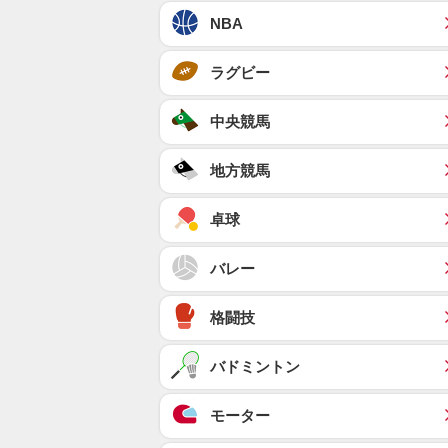
NBA
ラグビー
中央競馬
地方競馬
卓球
バレー
格闘技
バドミントン
モーター