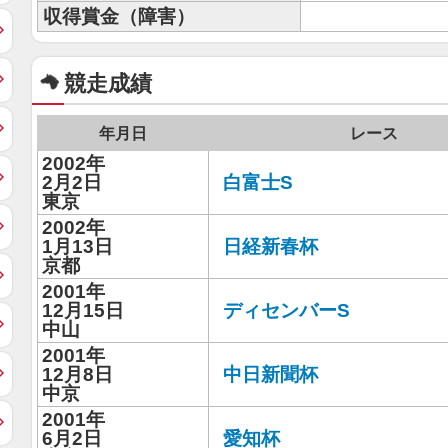
収得賞金（障害）
競走成績
年月日
レース
2002年
2月2日
白富士S
東京
2002年
1月13日
日経新春杯
京都
2001年
12月15日
ディセンバーS
中山
2001年
12月8日
中日新聞杯
中京
2001年
6月2日
愛知杯