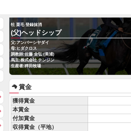
牡 栗毛 登録抹消
(父)ヘッドシップ
父:アンバーシヤダイ
母:ヒダクロス
調教師:佐藤 全弘 (美浦)
馬主:株式会社 テンジン
生産者:稗田牧場
賞金
獲得賞金
本賞金
付加賞金
収得賞金（平地）