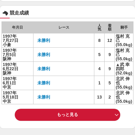
競走成績
人
着
年月日
レース
騎手
気
順
1997年
塩村 克
7月27日
未勝利
8
12
己
小倉
(55.0kg)
1997年
塩村 克
7月5日
未勝利
5
9
己
阪神
(55.0kg)
1997年
▲武 幸
6月22日
未勝利
4
9
四郎
阪神
(52.0kg)
1997年
北沢 伸
6月1日
未勝利
1
5
也
中京
(55.0kg)
1997年
北沢 伸
5月18日
未勝利
13
2
也
中京
(55.0kg)
もっと見る