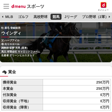
dメニュー
球
MLB
ゴルフ
高校野球
競馬
Jリーグ
プロ野球（2軍）
牡 栗毛 登録抹消
ウインディ
父:ハープアイル
母:モリスエール
調教師:荻野 光男 (栗東)
馬主:有限会社 キャロットファーム
生産者:グリーンヒルスタッド
賞金
獲得賞金
250万円
本賞金
250万円
付加賞金
0万円
収得賞金（平地）
0万円
収得賞金（障害）
0万円