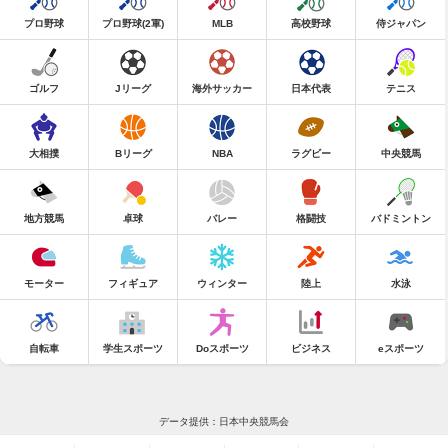
プロ野球
プロ野球(2軍)
MLB
高校野球
侍ジャパン
ゴルフ
Jリーグ
海外サッカー
日本代表
テニス
大相撲
Bリーグ
NBA
ラグビー
中央競馬
地方競馬
卓球
バレー
格闘技
バドミントン
モーター
フィギュア
ウィンター
陸上
水泳
自転車
学生スポーツ
Doスポーツ
ビジネス
eスポーツ
データ提供：日本中央競馬会