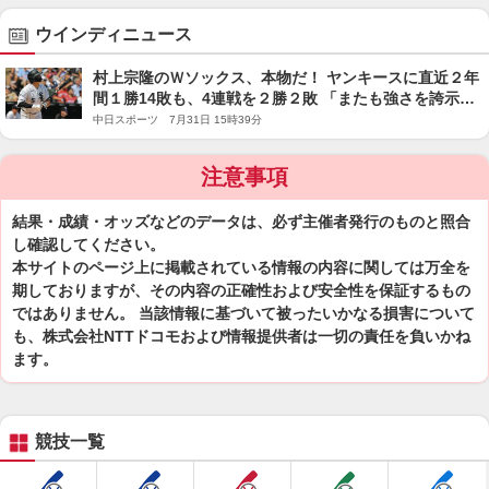
ウインディニュース
村上宗隆のＷソックス、本物だ！ ヤンキースに直近２年
間１勝14敗も、4連戦を２勝２敗 「またも強さを誇示さ
れるのかと思いきや」と米メディア
中日スポーツ 7月31日 15時39分
注意事項
結果・成績・オッズなどのデータは、必ず主催者発行のものと照合
し確認してください。
本サイトのページ上に掲載されている情報の内容に関しては万全を
期しておりますが、その内容の正確性および安全性を保証するもの
ではありません。 当該情報に基づいて被ったいかなる損害について
も、株式会社NTTドコモおよび情報提供者は一切の責任を負いかね
ます。
競技一覧