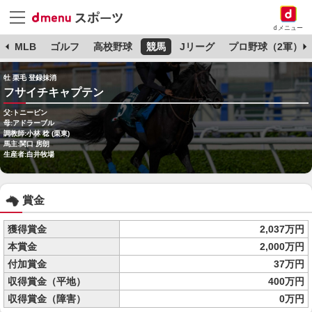
dメニュー
球
MLB
ゴルフ
高校野球
競馬
Jリーグ
プロ野球（2軍）
牡 栗毛 登録抹消
フサイチキャプテン
父:トニービン
母:アドラーブル
調教師:小林 稔 (栗東)
馬主:関口 房朗
生産者:白井牧場
賞金
獲得賞金
2,037万円
本賞金
2,000万円
付加賞金
37万円
収得賞金（平地）
400万円
収得賞金（障害）
0万円