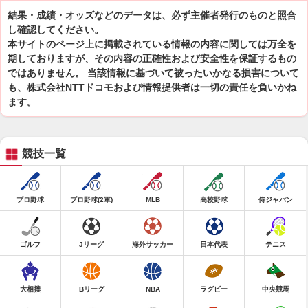
結果・成績・オッズなどのデータは、必ず主催者発行のものと照合
し確認してください。
本サイトのページ上に掲載されている情報の内容に関しては万全を
期しておりますが、その内容の正確性および安全性を保証するもの
ではありません。 当該情報に基づいて被ったいかなる損害について
も、株式会社NTTドコモおよび情報提供者は一切の責任を負いかね
ます。
競技一覧
プロ野球
プロ野球(2軍)
MLB
高校野球
侍ジャパン
ゴルフ
Jリーグ
海外サッカー
日本代表
テニス
大相撲
Bリーグ
NBA
ラグビー
中央競馬