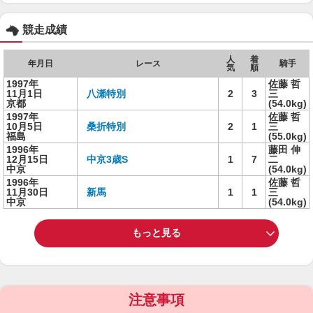
競走成績
人
着
年月日
レース
騎手
気
順
1997年
佐藤 哲
11月1日
八瀬特別
2
3
三
京都
(54.0kg)
1997年
佐藤 哲
10月5日
桑折特別
2
1
三
福島
(55.0kg)
1996年
藤田 伸
12月15日
中京3歳S
1
7
二
中京
(54.0kg)
1996年
佐藤 哲
11月30日
新馬
1
1
三
中京
(54.0kg)
もっと見る
注意事項