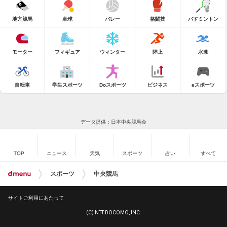
地方競馬
卓球
バレー
格闘技
バドミントン
モーター
フィギュア
ウィンター
陸上
水泳
自転車
学生スポーツ
Doスポーツ
ビジネス
eスポーツ
データ提供：日本中央競馬会
TOP
ニュース
天気
スポーツ
占い
すべて
スポーツ
中央競馬
サイトご利用にあたって
(C) NTT DOCOMO, INC.