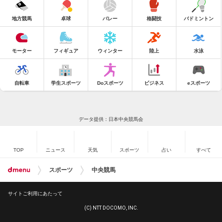
地方競馬
卓球
バレー
格闘技
バドミントン
モーター
フィギュア
ウィンター
陸上
水泳
自転車
学生スポーツ
Doスポーツ
ビジネス
eスポーツ
データ提供：日本中央競馬会
TOP
ニュース
天気
スポーツ
占い
すべて
スポーツ
中央競馬
サイトご利用にあたって
(C) NTT DOCOMO, INC.