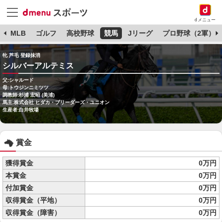
dメニュー
球
MLB
ゴルフ
高校野球
競馬
Jリーグ
プロ野球（2軍）
牝 芦毛 登録抹消
シルバーアルテミス
父:シャルード
母:トウジンニミツツ
調教師:杉浦 宏昭 (美浦)
馬主:株式会社 ヒダカ・ブリーダーズ・ユニオン
生産者:白井牧場
賞金
獲得賞金
0万円
本賞金
0万円
付加賞金
0万円
収得賞金（平地）
0万円
収得賞金（障害）
0万円