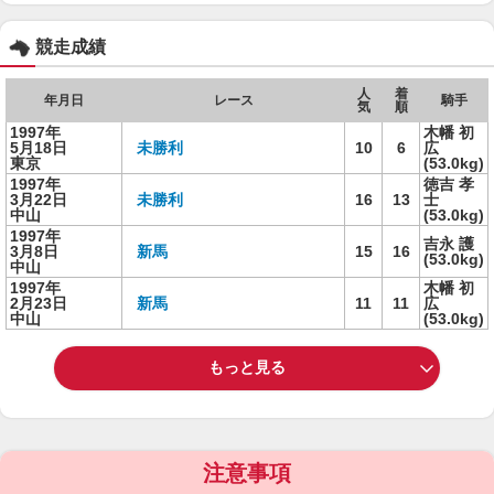
競走成績
人
着
年月日
レース
騎手
気
順
1997年
木幡 初
5月18日
未勝利
10
6
広
東京
(53.0kg)
1997年
徳吉 孝
3月22日
未勝利
16
13
士
中山
(53.0kg)
1997年
吉永 護
3月8日
新馬
15
16
(53.0kg)
中山
1997年
木幡 初
2月23日
新馬
11
11
広
中山
(53.0kg)
もっと見る
注意事項