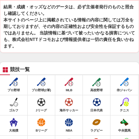
結果・成績・オッズなどのデータは、必ず主催者発行のものと照合
し確認してください。
本サイトのページ上に掲載されている情報の内容に関しては万全を
期しておりますが、その内容の正確性および安全性を保証するもの
ではありません。 当該情報に基づいて被ったいかなる損害について
も、株式会社NTTドコモおよび情報提供者は一切の責任を負いかね
ます。
競技一覧
プロ野球
プロ野球(2軍)
MLB
高校野球
侍ジャパン
ゴルフ
Jリーグ
海外サッカー
日本代表
テニス
大相撲
Bリーグ
NBA
ラグビー
中央競馬