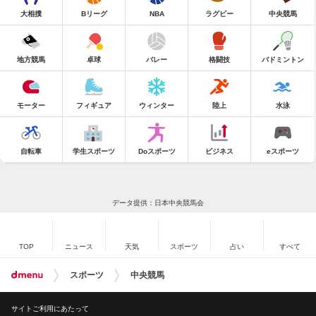
大相撲
Bリーグ
NBA
ラグビー
中央競馬
地方競馬
卓球
バレー
格闘技
バドミントン
モーター
フィギュア
ウィンター
陸上
水泳
自転車
学生スポーツ
Doスポーツ
ビジネス
eスポーツ
データ提供：日本中央競馬会
TOP
ニュース
天気
スポーツ
占い
すべて
スポーツ
中央競馬
サイトご利用にあたって