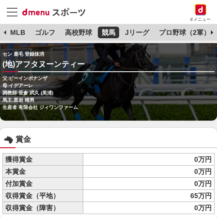
dメニュー
球
MLB
ゴルフ
高校野球
競馬
Jリーグ
プロ野球（2軍）
セン 鹿毛 登録抹消
(地)アフタヌーンティー
父:ビーインボナンザ
母:イデアーレ
調教師:笹倉 武久 (美浦)
馬主:黒岩 晴男
生産者:有限会社 ジィワンファーム
賞金
獲得賞金
0万円
本賞金
0万円
付加賞金
0万円
収得賞金（平地）
65万円
収得賞金（障害）
0万円