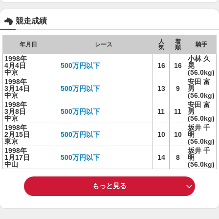
競走成績
人
着
年月日
レース
騎手
気
順
1998年
小林 久
4月4日
500万円以下
16
16
晃
中京
(56.0kg)
1998年
安田 富
3月14日
500万円以下
13
9
男
中京
(56.0kg)
1998年
安田 富
3月8日
500万円以下
11
11
男
中京
(56.0kg)
1998年
坂井 千
2月15日
500万円以下
10
10
明
東京
(56.0kg)
1998年
坂井 千
1月17日
500万円以下
14
8
明
中山
(56.0kg)
もっと見る