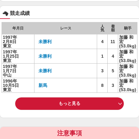
競走成績
人
着
年月日
レース
騎手
気
順
1997年
加藤 和
2月8日
未勝利
4
11
宏
東京
(53.0kg)
1997年
加藤 和
1月25日
未勝利
1
4
宏
東京
(53.0kg)
1997年
加藤 和
1月7日
未勝利
3
5
宏
中山
(53.0kg)
1996年
加藤 和
10月5日
新馬
8
3
宏
東京
(53.0kg)
もっと見る
注意事項