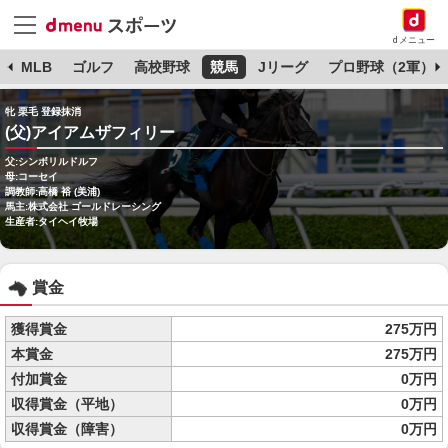
dメニュー
球
MLB
ゴルフ
高校野球
競馬
Jリーグ
プロ野球（2軍）
牝 栗毛 登録抹消
(父)アイアムザフィリー
父:シンボリルドルフ
母:コーセイ
調教師:高橋 裕 (美浦)
馬主:株式会社 ゴールドレーシング
生産者:タイヘイ牧場
賞金
獲得賞金
275万円
本賞金
275万円
付加賞金
0万円
収得賞金（平地）
0万円
収得賞金（障害）
0万円