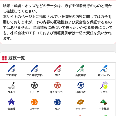
結果・成績・オッズなどのデータは、必ず主催者発行のものと照合
し確認してください。
本サイトのページ上に掲載されている情報の内容に関しては万全を
期しておりますが、その内容の正確性および安全性を保証するもの
ではありません。 当該情報に基づいて被ったいかなる損害について
も、株式会社NTTドコモおよび情報提供者は一切の責任を負いかね
ます。
競技一覧
プロ野球
プロ野球(2軍)
MLB
高校野球
侍ジャパン
ゴルフ
Jリーグ
海外サッカー
日本代表
テニス
大相撲
Bリーグ
NBA
ラグビー
中央競馬