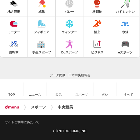
地方競馬
卓球
バレー
格闘技
バドミントン
モーター
フィギュア
ウィンター
陸上
水泳
自転車
学生スポーツ
Doスポーツ
ビジネス
eスポーツ
データ提供：日本中央競馬会
TOP
ニュース
天気
スポーツ
占い
すべて
スポーツ
中央競馬
サイトご利用にあたって
(C) NTT DOCOMO, INC.