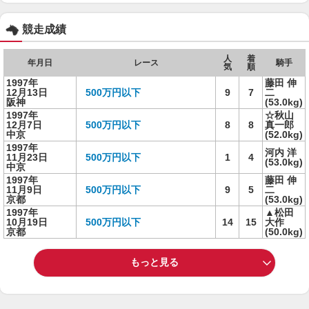
競走成績
人
着
年月日
レース
騎手
気
順
1997年
藤田 伸
12月13日
500万円以下
9
7
二
阪神
(53.0kg)
1997年
☆秋山
12月7日
500万円以下
8
8
真一郎
中京
(52.0kg)
1997年
河内 洋
11月23日
500万円以下
1
4
(53.0kg)
中京
1997年
藤田 伸
11月9日
500万円以下
9
5
二
京都
(53.0kg)
1997年
▲松田
10月19日
500万円以下
14
15
大作
京都
(50.0kg)
もっと見る