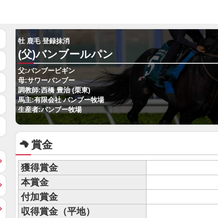
牡 鹿毛 登録抹消
(父)バンブールパン
父:バンブービギン
母:サワーバンブー
調教師:西橋 豊治 (栗東)
馬主:有限会社 バンブー牧場
生産者:バンブー牧場
賞金
獲得賞金
本賞金
付加賞金
収得賞金（平地）