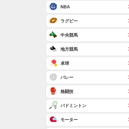
NBA
ラグビー
中央競馬
地方競馬
卓球
バレー
格闘技
バドミントン
モーター