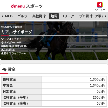
dメニュー
球
MLB
ゴルフ
高校野球
競馬
Jリーグ
プロ野球（2軍）
牡 黒鹿毛 登録抹消
リアルサイボーグ
父:リアルシヤダイ
母:タイガーローザ
調教師:栗田 博憲 (美浦)
馬主:穴澤 正
生産者:アラキフアーム
賞金
獲得賞金
1,350万円
本賞金
1,345万円
付加賞金
5万円
収得賞金（平地）
200万円
収得賞金（障害）
0万円