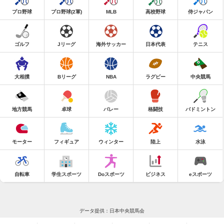
プロ野球
プロ野球(2軍)
MLB
高校野球
侍ジャパン
ゴルフ
Jリーグ
海外サッカー
日本代表
テニス
大相撲
Bリーグ
NBA
ラグビー
中央競馬
地方競馬
卓球
バレー
格闘技
バドミントン
モーター
フィギュア
ウィンター
陸上
水泳
自転車
学生スポーツ
Doスポーツ
ビジネス
eスポーツ
データ提供：日本中央競馬会