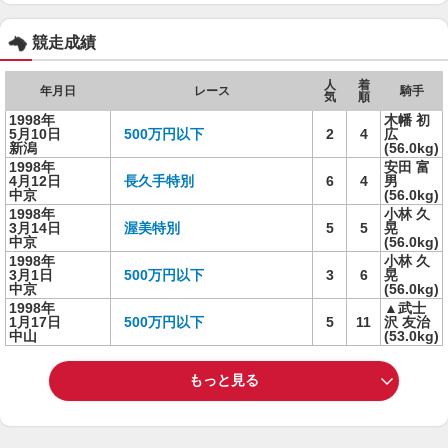
競走成績
人
着
年月日
レース
騎手
気
順
1998年
木幡 初
5月10日
500万円以下
2
4
広
新潟
(56.0kg)
1998年
安田 富
4月12日
長久手特別
6
4
男
中京
(56.0kg)
1998年
小林 久
3月14日
渥美特別
5
5
晃
中京
(56.0kg)
1998年
小林 久
3月1日
500万円以下
3
6
晃
中京
(56.0kg)
1998年
▲武士
1月17日
500万円以下
5
11
沢 友治
中山
(53.0kg)
もっと見る