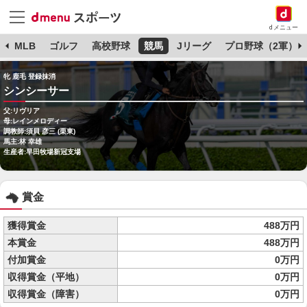
dメニュー
球
MLB
ゴルフ
高校野球
競馬
Jリーグ
プロ野球（2軍）
牝 鹿毛 登録抹消
シンシーサー
父:リヴリア
母:レインメロディー
調教師:須貝 彦三 (栗東)
馬主:林 幸雄
生産者:早田牧場新冠支場
賞金
獲得賞金
488万円
本賞金
488万円
付加賞金
0万円
収得賞金（平地）
0万円
収得賞金（障害）
0万円