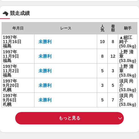
競走成績
人
着
年月日
レース
騎手
気
順
1997年
▲細江
11月16日
未勝利
10
8
純子
福島
(50.0kg)
1997年
上野 清
11月9日
未勝利
8
12
章
福島
(53.0kg)
1997年
上野 清
11月2日
未勝利
5
3
章
福島
(53.0kg)
1997年
須貝 尚
9月20日
未勝利
3
5
介
札幌
(53.0kg)
1997年
須貝 尚
9月6日
未勝利
5
7
介
札幌
(53.0kg)
もっと見る