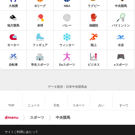
大相撲
Bリーグ
NBA
ラグビー
中央競馬
地方競馬
卓球
バレー
格闘技
バドミントン
モーター
フィギュア
ウィンター
陸上
水泳
自転車
学生スポーツ
Doスポーツ
ビジネス
eスポーツ
データ提供：日本中央競馬会
TOP
ニュース
天気
スポーツ
占い
すべて
スポーツ
中央競馬
サイトご利用にあたって