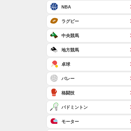
NBA
ラグビー
中央競馬
地方競馬
卓球
バレー
格闘技
バドミントン
モーター