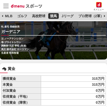
dメニュー
球
MLB
ゴルフ
高校野球
競馬
Jリーグ
プロ野球（2軍）
牝 鹿毛 登録抹消
ガーデニア
父:ノーアテンシヨン
母:ブライトシウン
調教師:元石 孝昭 (美浦)
馬主:株式会社 ホースマン
生産者:明和牧場
賞金
獲得賞金
315万円
本賞金
315万円
付加賞金
0万円
収得賞金（平地）
0万円
収得賞金（障害）
0万円