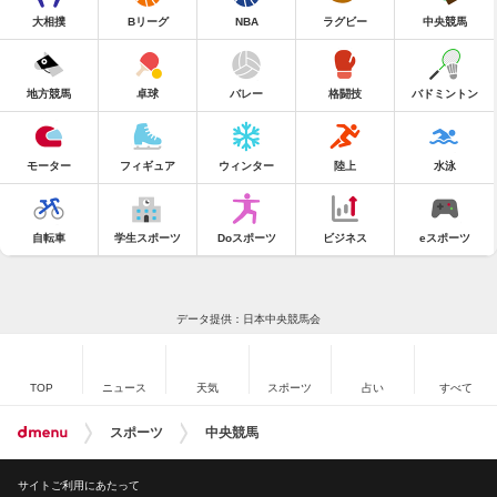
大相撲
Bリーグ
NBA
ラグビー
中央競馬
地方競馬
卓球
バレー
格闘技
バドミントン
モーター
フィギュア
ウィンター
陸上
水泳
自転車
学生スポーツ
Doスポーツ
ビジネス
eスポーツ
データ提供：日本中央競馬会
TOP
ニュース
天気
スポーツ
占い
すべて
スポーツ
中央競馬
サイトご利用にあたって