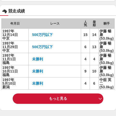
競走成績
人
着
年月日
レース
騎手
気
順
1997年
伊藤 暢
12月14日
500万円以下
15
14
康
中京
(53.0kg)
1997年
伊藤 暢
11月29日
500万円以下
6
13
康
中京
(53.0kg)
1997年
伊藤 暢
11月1日
未勝利
4
4
康
福島
(53.0kg)
1997年
伊藤 暢
10月11日
未勝利
9
10
康
福島
(53.0kg)
1997年
中舘 英
5月10日
未勝利
4
6
二
新潟
(53.0kg)
もっと見る